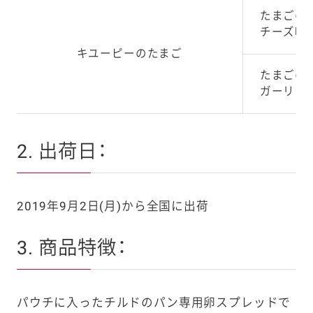
たまごの
チーズ味
キユーピーのたまご
たまごの
ガーリッ
2. 出荷日：
2019年9月2日(月)から全国に出荷
3. 商品特徴：
パウチに入ったチルドのパン専用卵スプレッドで