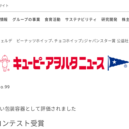
サイト
情報
グループの事業
食育活動
サステナビリティ
研究開発
株
方針
メッセージ
メッセージ
メッセージ
投資家の皆さまへ
基本方針
研究開発ビジョン
業務用
経営情報
食育活動の歩み
サステナビリティマネジメント
キユーピーの約束
海外
研究開発体制
業績・財務
マヨネ
会社概
資源
「ヴェルデ ピーナッツホイップ、チョコホイップ」ジャパンスター賞 公益
動への対応
ンケミカル
リューション
ライブラリ
研究開発スタイル
株式情報
生物多様性の保全
学会発表・論文
IRカレンダ
食と
能な調達
よくあるご質問
ディスクロージャーポリシー
人権の尊重
電子公告
ガバ
マにした講演会
オープンキッチン（工場見学）
マヨテ
安全・安心
事項
開示方針
各種
きレシピ
商品情報
体験
ESGデータ集
各種
ける食育活動
食に関する情報提供
アチブ・加盟団体
社会・環境活動の歴史
キユ
o.99
オフ
プ各社の
ナビリティ活動
しい包装容器として評価されました
談室
業務用商品
病院
コンテスト受賞