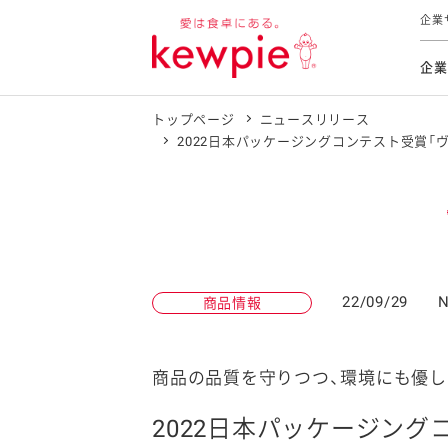
企業
企業
トップページ
ニュースリリース
食育活動
トップ
トップ
市販用
本部長
個人
2022日本パッケージングコンテスト受賞
気候変
ファイ
技術ソ
IR
持続可
IR
食をテー
品質と
免責
とってお
対照表
海外にお
イニシ
22/09/29
N
商品情報
グルー
サステ
商品の品質を守りつつ、環境にも優
お客様相
2022日本パッケージング