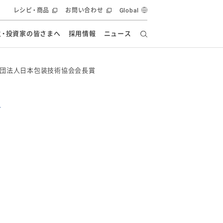
レシピ・商品
お問い合わせ
Global
主・投資家の皆さまへ
採用情報
ニュース
ーズ教室
要
の有効活用・循環
フルーツ ソリューション
食創造研究
社団法人日本包装技術協会会長賞
ー
健康への貢献
イノベーションストーリー
ナンス
ラス（見学施設）
統合報告書
統合報告書
オフィシャルブログ
報告書
・エンタメ
方針
ーピーグループ
食生活アカデミー
オフィシャルブログ
ィシャルブログ
・施設用商品