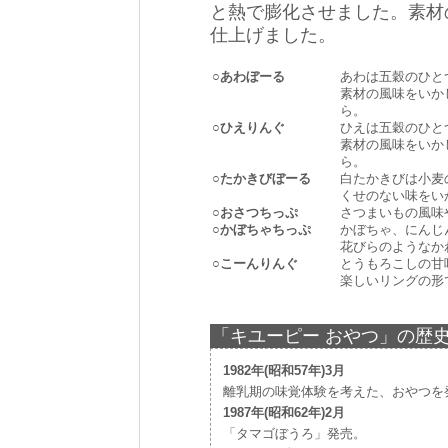
と熱で膨化させました。素材
仕上げました。
○
あわぼーる
あわは五穀のひと
素材の風味をいか
ら。
○
ひえりんぐ
ひえは五穀のひと
素材の風味をいか
ら。
○
たかきびぼーる
白たかきびは小麦
くせのない味をい
○
おさつちっぷ
さつまいもの風味
○
かぼちゃちっぷ
かぼちゃ、にんじ
花びらのようなか
○
こーんりんぐ
とうもろこしの甘
楽しいリングの形
「キユーピー おやつ」の歴
1982年(昭和57年)3月
離乳期の味覚体験を考えた、おやつを
1987年(昭和62年)2月
「タマゴぼうろ」発売。