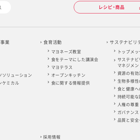
レシピ・商品
の事業
食育活動
サステナビリ
マヨネーズ教室
トップメッ
食をテーマにした講演会
サステナビ
マネジメン
マヨテラス
資源の有効
ツソリューション
オープンキッチン
生物多様性
ンケミカル
食に関する情報提供
食と健康へ
持続可能な
人権の尊重
ガバナンス
品質と安全
採用情報