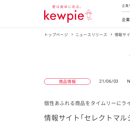
企業
企業
トップページ
ニュースリリース
情報サイ
食育活動
トップ
トップ
市販用
本部長
個人
気候変
ファイ
技術ソ
IR
持続可
IR
食をテー
品質と
免責
とってお
対照表
海外にお
21/06/03
N
商品情報
イニシ
グルー
サステ
個性あふれる商品をタイムリーにラ
情報サイト「セレクトマル
お客様相