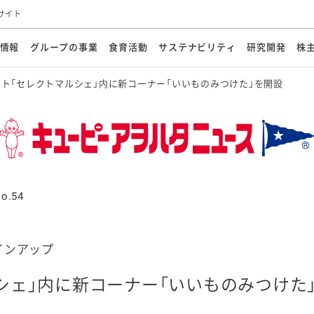
サイト
情報
グループの事業
食育活動
サステナビリティ
研究開発
株
ト「セレクトマルシェ」内に新コーナー「いいものみつけた」を開設
方針
メッセージ
メッセージ
メッセージ
投資家の皆さまへ
基本方針
研究開発ビジョン
業務用
経営情報
食育活動の歩み
サステナビリティマネジメント
キユーピーの約束
海外
研究開発体制
業績・財務
マヨネ
会社概
資源
動への対応
ンケミカル
リューション
ライブラリ
研究開発スタイル
株式情報
生物多様性の保全
学会発表・論文
IRカレンダ
食と
能な調達
よくあるご質問
ディスクロージャーポリシー
人権の尊重
電子公告
ガバ
マにした講演会
オープンキッチン（工場見学）
マヨテ
安全・安心
事項
開示方針
各種
きレシピ
商品情報
体験
ESGデータ集
各種
ける食育活動
食に関する情報提供
o.54
アチブ・加盟団体
社会・環境活動の歴史
キユ
オフ
プ各社の
ナビリティ活動
インアップ
シェ」内に新コーナー「いいものみつけた
談室
業務用商品
病院