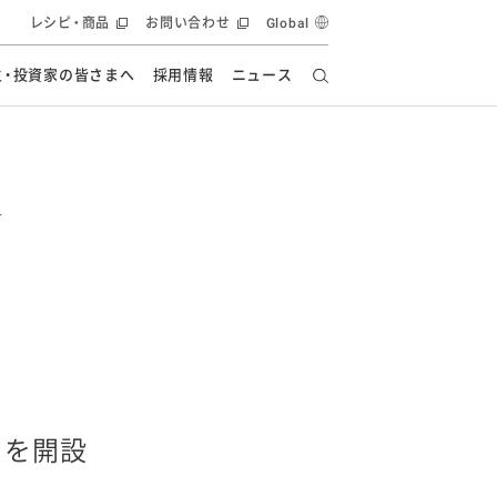
レシピ・商品
お問い合わせ
Global
主・投資家の皆さまへ
採用情報
ニュース
ーズ教室
要
の有効活用・循環
フルーツ ソリューション
食創造研究
ー
健康への貢献
イノベーションストーリー
ナンス
ラス（見学施設）
統合報告書
統合報告書
オフィシャルブログ
報告書
・エンタメ
方針
ーピーグループ
食生活アカデミー
オフィシャルブログ
ィシャルブログ
」を開設
・施設用商品