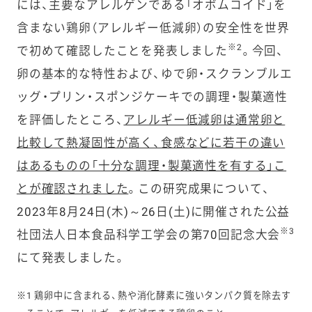
には、主要なアレルゲンである「オボムコイド」を
含まない鶏卵（アレルギー低減卵）の安全性を世界
※2
で初めて確認したことを発表しました
。今回、
卵の基本的な特性および、ゆで卵・スクランブルエ
ッグ・プリン・スポンジケーキでの調理・製菓適性
を評価したところ、
アレルギー低減卵は通常卵と
比較して熱凝固性が高く、食感などに若干の違い
はあるものの「十分な調理・製菓適性を有する」こ
とが確認されました
。この研究成果について、
2023年8月24日(木)～26日(土)に開催された公益
※3
社団法人日本食品科学工学会の第70回記念大会
にて発表しました。
※1 鶏卵中に含まれる、熱や消化酵素に強いタンパク質を除去す