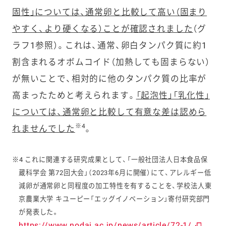
固性」については、通常卵と比較して高い（固まり
やすく、より硬くなる）ことが確認されました
（グ
ラフ1参照）。これは、通常、卵白タンパク質に約1
割含まれるオボムコイド（加熱しても固まらない）
が無いことで、相対的に他のタンパク質の比率が
高まったためと考えられます。
「起泡性」「乳化性」
については、通常卵と比較して有意な差は認めら
※4
れませんでした
。
※4 これに関連する研究成果として、「一般社団法人日本食品保
蔵科学会 第72回大会」（2023年6月に開催）にて、アレルギー低
減卵が通常卵と同程度の加工特性を有することを、学校法人東
京農業大学 キユーピー「エッグイノベーション」寄付研究部門
が発表した。
https://www.nodai.ac.jp/news/article/72-1/