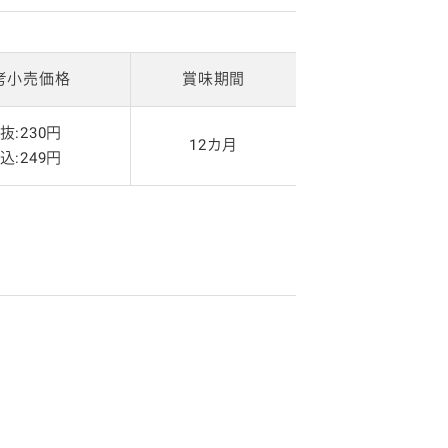
考小売価格
賞味期間
抜:230円
12カ月
込:249円