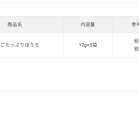
商品名
内容量
参
税
まごたっぷりぼうろ
12g×5袋
税