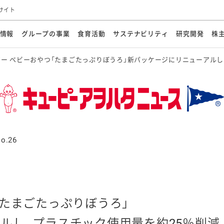
サイト
情報
グループの事業
食育活動
サステナビリティ
研究開発
株
ー ベビーおやつ「たまごたっぷりぼうろ」新パッケージにリニューアルし
方針
メッセージ
メッセージ
メッセージ
投資家の皆さまへ
基本方針
研究開発ビジョン
業務用
経営情報
食育活動の歩み
サステナビリティマネジメント
キユーピーの約束
海外
研究開発体制
業績・財務
マヨネ
会社概
資源
動への対応
ンケミカル
リューション
ライブラリ
研究開発スタイル
株式情報
生物多様性の保全
学会発表・論文
IRカレンダ
食と
能な調達
よくあるご質問
ディスクロージャーポリシー
人権の尊重
電子公告
ガバ
マにした講演会
オープンキッチン（工場見学）
マヨテ
安全・安心
事項
開示方針
各種
きレシピ
商品情報
体験
ESGデータ集
各種
ける食育活動
食に関する情報提供
o.26
アチブ・加盟団体
社会・環境活動の歴史
キユ
オフ
プ各社の
ナビリティ活動
「たまごたっぷりぼうろ」
談室
業務用商品
病院
ルし、プラスチック使用量を約25％削減