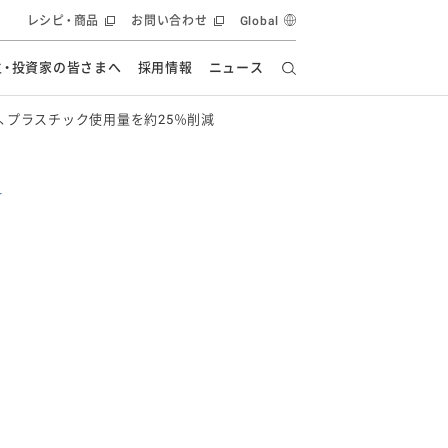
レシピ・商品
お問い合わせ
Global
主・投資家の皆さまへ
採用情報
ニュース
、プラスチック使用量を約25％削減
ーズ教室
要
の有効活用・循環
フルーツ ソリューション
食創造研究
ー
健康への貢献
イノベーションストーリー
ナンス
ラス（見学施設）
統合報告書
統合報告書
オフィシャルブログ
報告書
・エンタメ
方針
ーピーグループ
食生活アカデミー
オフィシャルブログ
ィシャルブログ
・施設用商品