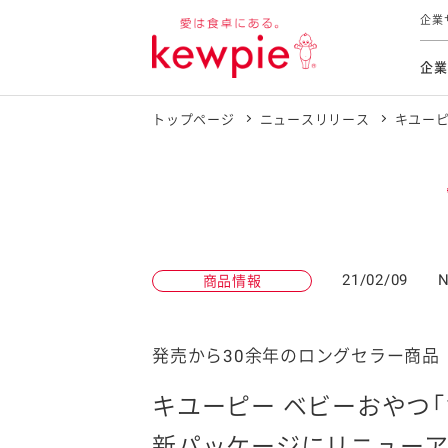
企業
企業
トップページ
ニュースリリース
キユーピ
食育活動
トップ
トップ
市販用
本部長
個人
気候変
ファイ
技術ソ
IR
持続可
IR
食をテー
品質と
免責
とってお
対照表
海外にお
21/02/09
N
商品情報
イニシ
グルー
サステ
発売から30余年のロングセラー商品
キユーピー ベビーおやつ
お客様相
新パッケージにリニューア