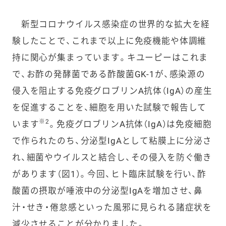
新型コロナウイルス感染症の世界的な拡大を経
験したことで、これまで以上に免疫機能や体調維
持に関心が集まっています。キユーピーはこれま
で、お酢の発酵菌である酢酸菌GK-1が、感染源の
侵入を阻止する免疫グロブリンA抗体（IgA）の産生
を促進することを、細胞を用いた試験で報告して
※2
います
。免疫グロブリンA抗体（IgA）は免疫細胞
で作られたのち、分泌型IgAとして粘膜上に分泌さ
れ、細菌やウイルスと結合し、その侵入を防ぐ働き
があります（図1）。今回、ヒト臨床試験を行い、酢
酸菌の摂取が唾液中の分泌型IgAを増加させ、鼻
汁・せき・倦怠感といった風邪に見られる諸症状を
減少させることが分かりました。