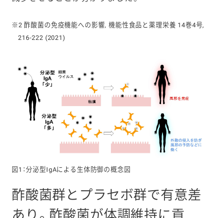
※2 酢酸菌の免疫機能への影響, 機能性食品と薬理栄養 14巻4号,
216-222 (2021)
図1：分泌型IgAによる生体防御の概念図
酢酸菌群とプラセボ群で有意差
あり。酢酸菌が体調維持に貢