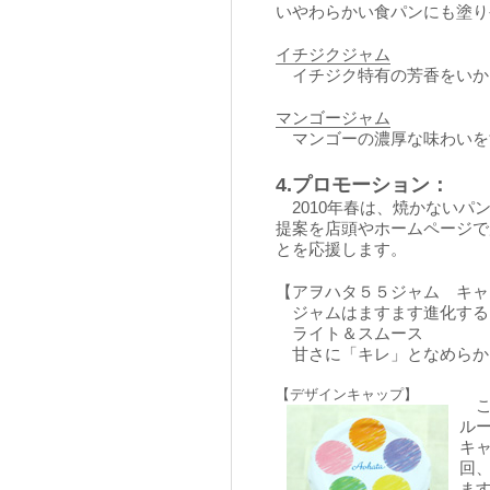
いやわらかい食パンにも塗り
イチジクジャム
イチジク特有の芳香をいか
マンゴージャム
マンゴーの濃厚な味わいを
4.プロモーション：
2010年春は、焼かないパ
提案を店頭やホームページで
とを応援します。
【アヲハタ５５ジャム キャ
ジャムはますます進化する
ライト＆スムース
甘さに「キレ」となめらか
【デザインキャップ】
こ
ル
キ
回
ま