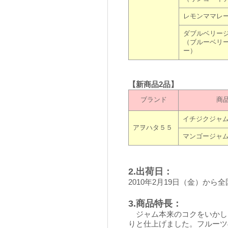
レモンママレ
ダブルベリー
（ブルーベリ
ー）
【新商品2品】
ブランド
商
イチジクジャ
アヲハタ５５
マンゴージャ
2.出荷日：
2010年2月19日（金）から
3.商品特長：
ジャム本来のコクをいかし
りと仕上げました。フルーツ