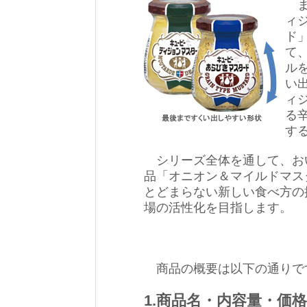
ま
ィ
ド
て
ル
い
ィ
る
す
シリーズ全体を通して、お
品「オニオン＆マイルドマス
とどまらない新しい食べ方の
場の活性化を目指します。
商品の概要は以下の通りで
1.商品名・内容量・価