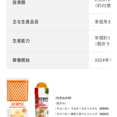
投資額
（約32億円
主な生産品目
家庭用およ
年間約12,0
生産能力
（既存ライン
稼働開始
2024年1