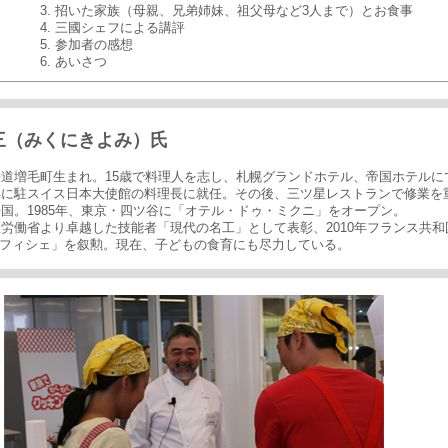
3. 招いた家族（母親、兄弟姉妹、祖父母など3人まで）とお食事
4. 三國シェフによる講評
5. 参加者の感想
6. あいさつ
三（みくにきよみ）氏
北海道増毛町生まれ。15歳で料理人を志し、札幌グランドホテル、帝国ホテルに
4年に駐スイス日本大使館の料理長に就任。その後、三ツ星レストランで修業を
に帰国。1985年、東京・四ツ谷に「オテル・ドゥ・ミクニ」をオープン。
厚生労働省より卓越した技能者「現代の名工」として表彰、2010年フランス共
フィシェ」を叙勲。現在、子どもの食育にも尽力している。