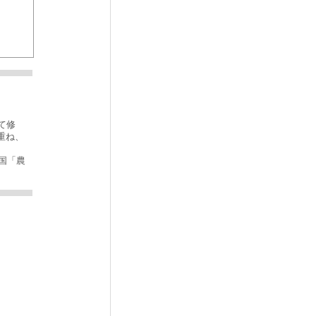
て修
重ね、
和国「農