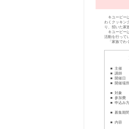
キユーピーは2
わくクッキン
り、招いた家
キユーピーは
活動を行って
「家族でわく
■
主催
■
講師
■
開催日
■
開催場
■
対象
■
参加費
■
申込み
■
募集期
■
内容