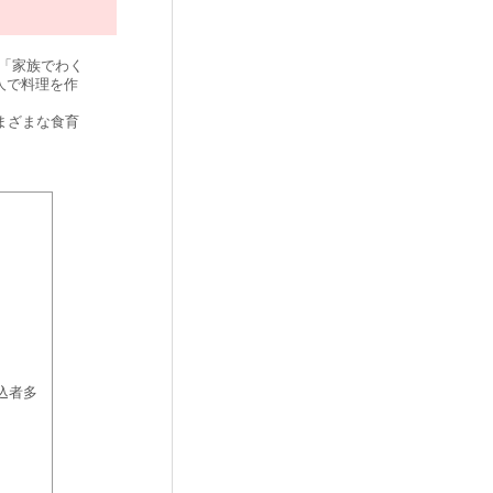
で「家族でわく
人で料理を作
まざまな食育
込者多