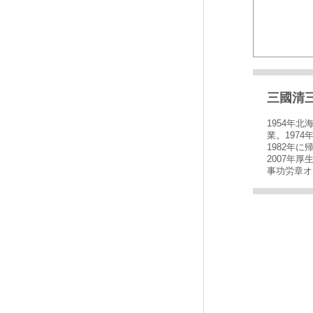
三國清
1954年
業。197
1982年
2007年
事功労章オ