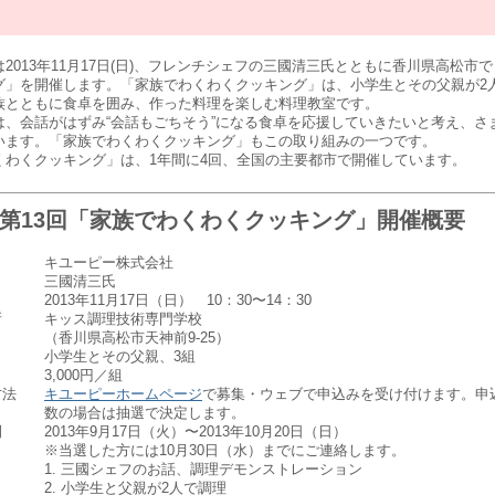
013年11月17日(日)、フレンチシェフの三國清三氏とともに香川県高松市
グ」を開催します。「家族でわくわくクッキング」は、小学生とその父親が2
族とともに食卓を囲み、作った料理を楽しむ料理教室です。
、会話がはずみ“会話もごちそう”になる食卓を応援していきたいと考え、さ
います。「家族でわくわくクッキング」もこの取り組みの一つです。
わくクッキング」は、1年間に4回、全国の主要都市で開催しています。
第13回「家族でわくわくクッキング」開催概要
キユーピー株式会社
三國清三氏
2013年11月17日（日） 10：30〜14：30
所
キッス調理技術専門学校
（香川県高松市天神前9-25）
小学生とその父親、3組
3,000円／組
方法
キユーピーホームページ
で募集・ウェブで申込みを受け付けます。申
数の場合は抽選で決定します。
間
2013年9月17日（火）〜2013年10月20日（日）
※当選した方には10月30日（水）までにご連絡します。
1. 三國シェフのお話、調理デモンストレーション
2. 小学生と父親が2人で調理