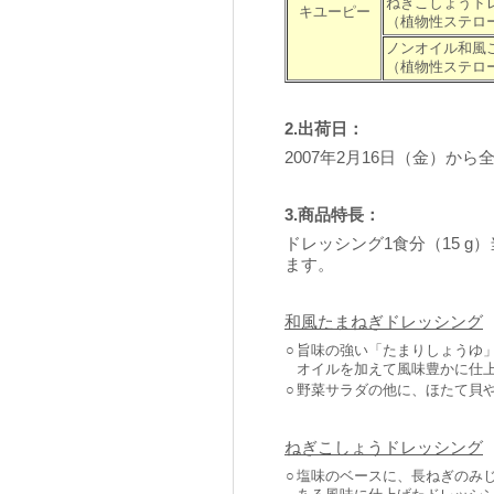
ねぎこしょうド
キユーピー
（植物性ステロ
ノンオイル和風
（植物性ステロ
2.出荷日：
2007年2月16日（金）から
3.商品特長：
ドレッシング1食分（15 g
ます。
和風たまねぎドレッシング
○
旨味の強い「たまりしょうゆ
オイルを加えて風味豊かに仕
○
野菜サラダの他に、ほたて貝
ねぎこしょうドレッシング
○
塩味のベースに、長ねぎのみ