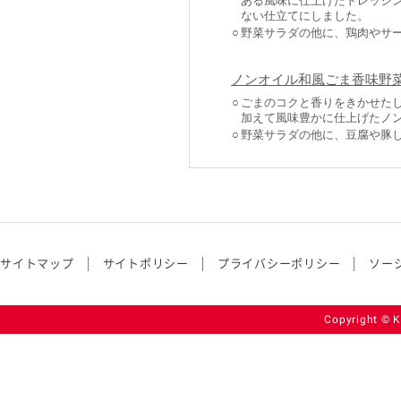
ある風味に仕上げたドレッシ
ない仕立てにしました。
○
野菜サラダの他に、鶏肉やサ
ノンオイル和風ごま香味野
○
ごまのコクと香りをきかせた
加えて風味豊かに仕上げたノ
○
野菜サラダの他に、豆腐や豚
サイトマップ
サイトポリシー
プライバシーポリシー
ソー
Copyright © K