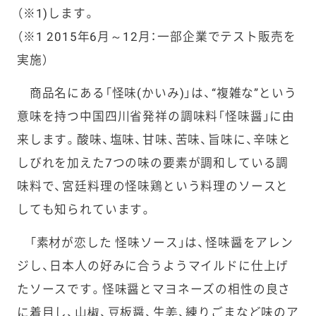
（※1)します。
（※1 2015年6月～12月：一部企業でテスト販売を
実施）
商品名にある「怪味(かいみ)」は、“複雑な”という
意味を持つ中国四川省発祥の調味料「怪味醤」に由
来します。酸味、塩味、甘味、苦味、旨味に、辛味と
しびれを加えた7つの味の要素が調和している調
味料で、宮廷料理の怪味鶏という料理のソースと
しても知られています。
「素材が恋した 怪味ソース」は、怪味醤をアレン
ジし、日本人の好みに合うようマイルドに仕上げ
たソースです。怪味醤とマヨネーズの相性の良さ
に着目し、山椒、豆板醤、生姜、練りごまなど味のア