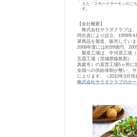
えた「スモークサーモンのご
す。
【会社概要】
株式会社サラダクラブは、
同出資により設立、1999
菜商品を製造、販売しています
2008年度には約99億円、2
製造工場は、中河原工場（
五霞工場（茨城県猿島郡）、
真庭市）の直営工場5ヵ所に
全国への供給体制が整い、サラ
に上ります。（2010年3月現
株式会社サラダクラブのホー