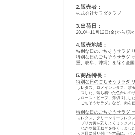
2.販売者：
株式会社サラダクラブ
3.出荷日：
2010年11月12日(金)から順
4.販売地域：
特別な日のごちそうサラダ 
特別な日のごちそうサラダ 
重、岐阜、沖縄）を除く全国
5.商品特長：
特別な日のごちそうサラダ 
レタス、ロメインレタス、紫
○
スした、落ち着いた色合いの
ローストビーフ、薄切りにし
○
ごちそうサラダ」など、肉を
特別な日のごちそうサラダ 
レタス、グリーンリーフレタ
○
プリカ黄を彩りよくミックス
ねぎや紫玉ねぎを多くしまし
お皿に盛り付けた本品に、バ
○