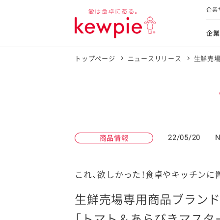
企業
企業
トップページ
ニュースリリース
生鮮売場
食育活動
トップ
トップ
市販用
本部長
個人
気候変
ファイ
技術ソ
IR
持続可
IR
食をテー
品質と
免責
とってお
対照表
海外にお
22/05/20
N
商品情報
イニシ
グルー
サステ
これ、欲しかった！食卓やキッチンに
生鮮売場専用商品ブランド
お客様相
「トマト＆あらびきマスタ