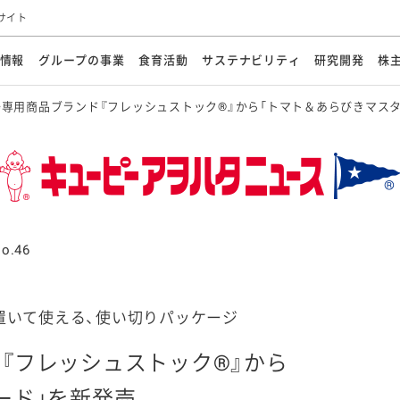
サイト
情報
グループの事業
食育活動
サステナビリティ
研究開発
株
専用商品ブランド『フレッシュストック®』から「トマト＆あらびきマスタ
方針
メッセージ
メッセージ
メッセージ
投資家の皆さまへ
基本方針
研究開発ビジョン
業務用
経営情報
食育活動の歩み
サステナビリティマネジメント
キユーピーの約束
海外
研究開発体制
業績・財務
マヨネ
会社概
資源
動への対応
ンケミカル
リューション
ライブラリ
研究開発スタイル
株式情報
生物多様性の保全
学会発表・論文
IRカレンダ
食と
能な調達
よくあるご質問
ディスクロージャーポリシー
人権の尊重
電子公告
ガバ
マにした講演会
オープンキッチン（工場見学）
マヨテ
安全・安心
事項
開示方針
各種
きレシピ
商品情報
体験
ESGデータ集
各種
ける食育活動
食に関する情報提供
o.46
アチブ・加盟団体
社会・環境活動の歴史
キユ
オフ
プ各社の
ナビリティ活動
置いて使える、使い切りパッケージ
『フレッシュストック®』から
談室
業務用商品
病院
ード」を新発売