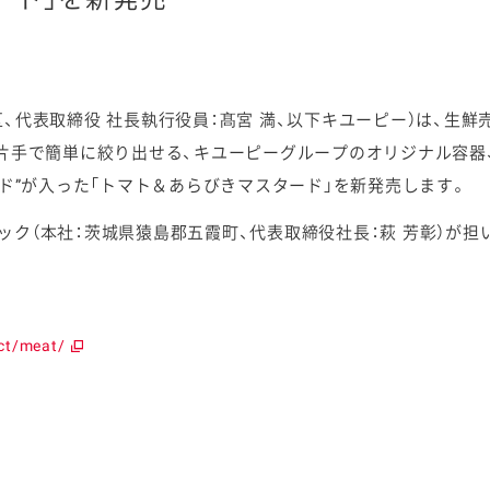
代表取締役 社長執行役員：髙宮 満、以下キユーピー）は、生鮮
ケミカル
、片手で簡単に絞り出せる、キユーピーグループのオリジナル容器
ード”が入った「トマト＆あらびきマスタード」を新発売します。
ク（本社：茨城県猿島郡五霞町、代表取締役社長：萩 芳彰）が担
ct/meat/