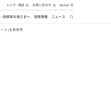
レシピ・商品
お問い合わせ
Global
主・投資家の皆さまへ
採用情報
ニュース
ード」を新発売
ーズ教室
要
の有効活用・循環
フルーツ ソリューション
食創造研究
ー
健康への貢献
イノベーションストーリー
ナンス
ラス（見学施設）
統合報告書
統合報告書
オフィシャルブログ
報告書
・エンタメ
方針
ーピーグループ
食生活アカデミー
オフィシャルブログ
ィシャルブログ
・施設用商品