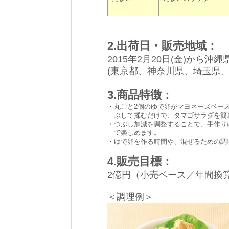
2.出荷日・販売地域：
2015年2月20日(金)から
(東京都、神奈川県、埼玉県
3.商品特徴：
・
丸ごと2個のゆで卵がマヨネーズベー
ぶして揉むだけで、タマゴサラダを簡
・
つぶし加減を調整することで、手作り
で楽しめます。
・
ゆで卵を作る時間や、混ぜるための調
4.販売目標：
2億円（小売ベース／年間換
＜調理例＞