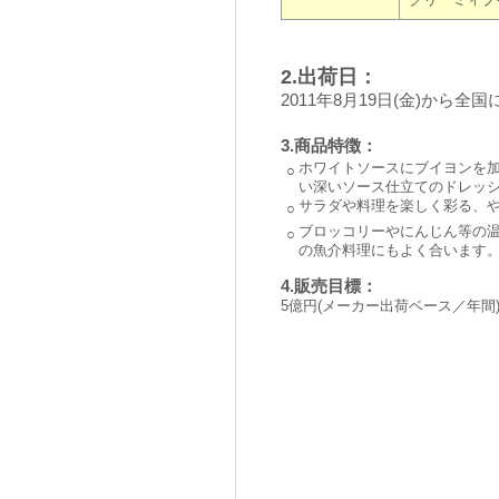
クリーミィブ
2.出荷日：
2011年8月19日(金)から全
3.商品特徴：
ホワイトソースにブイヨンを
○
い深いソース仕立てのドレッ
サラダや料理を楽しく彩る、
○
ブロッコリーやにんじん等の
○
の魚介料理にもよく合います
4.販売目標：
5億円(メーカー出荷ベース／年間