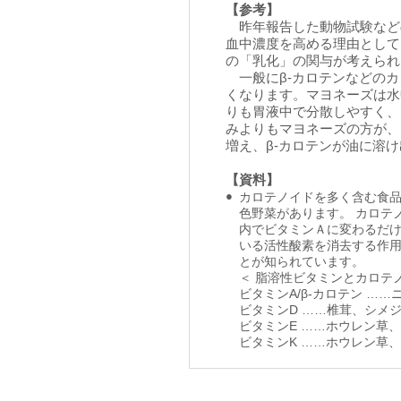
【参考】
昨年報告した動物試験などの
血中濃度を高める理由として
の「乳化」の関与が考えられま
一般にβ-カロテンなどのカ
くなります。マヨネーズは水
りも胃液中で分散しやすく、
みよりもマヨネーズの方が、
増え、β-カロテンが油に溶
【資料】
●
カロテノイドを多く含む食
色野菜があります。 カロテ
内でビタミンＡに変わるだ
いる活性酸素を消去する作用
とが知られています。
＜ 脂溶性ビタミンとカロテ
ビタミンA/β-カロテン …
ビタミンD ……椎茸、シメ
ビタミンE ……ホウレン草
ビタミンK ……ホウレン草