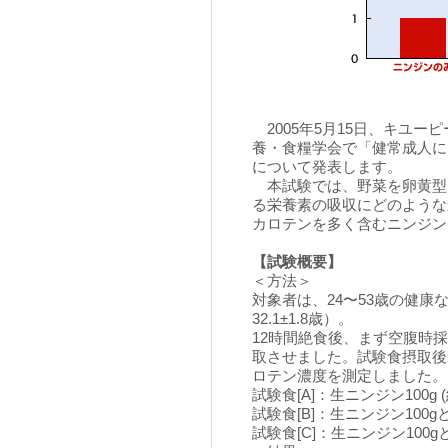
2005年5月15日、キユー
養・食糧学会で「健常成人に
について発表します。
本試験では、野菜を卵黄型
る栄養素の吸収にどのような
カロテンを多く含むニンジン
【試験概要】
＜方法＞
対象者は、24〜53歳の健康
32.1±1.8歳）。
12時間絶食後、まず空腹時
取させました。試験食摂取後2
ロテン濃度を測定しました。
試験食[A]：生ニンジン100g 
試験食[B]：生ニンジン100gと
試験食[C]：生ニンジン100g