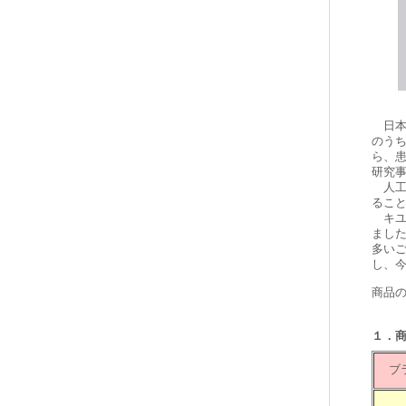
日本
のうち
ら、
研究
人工
るこ
キユ
まし
多いご
し、今
商品
１．
ブ