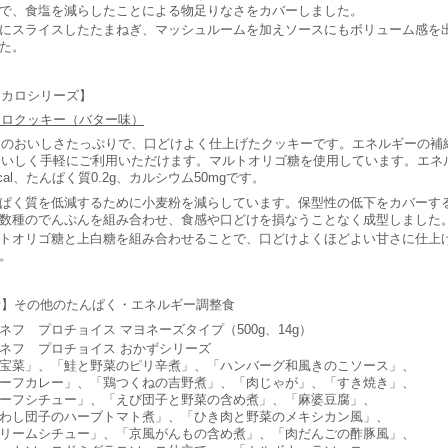
で、食塩を減らしたことによる物足りなさをカバーしました。
にスライスしたたまねぎ、マッシュルームを加えソースにもボリューム感を
た。
イカロシリーズ】
カロクッキー（バター味）
ーのおいしさたっぷりで、口どけよく仕上げたクッキーです。エネルギーの補
おいしく手軽にご利用いただけます。マルトオリゴ糖を使用しています。エネ
kcal、たんぱく質0.2g、カルシウム50mgです。
ぱく質を低減するために小麦粉を減らしています。保型性の低下をカバーす
数種のでんぷんを組み合わせ、食感や口どけを損なうことなく成型しました
トオリゴ糖と上白糖を組み合わせることで、口どけよくほどよい甘さに仕上
。
考】その他のたんぱく・エネルギー調整食
ネフ プロチョイス マヨネーズタイプ（500g、14g）
ネフ プロチョイス おかずシリーズ
宝菜」、「鮭と野菜のピリ辛煮」、「ハンバーグ和風きのこソース」、
ーフカレー」、「鶏つくねの吉野煮」、「肉じゃが」、「すき焼き」、
ーフシチュー」、「えび団子と野菜の含め煮」、「麻婆豆腐」、
わし団子のハーブトマト煮」、「ひき肉と野菜のメキシカン風」、
リームシチュー」、「京風がんもの含め煮」、「肉だんごの酢豚風」、