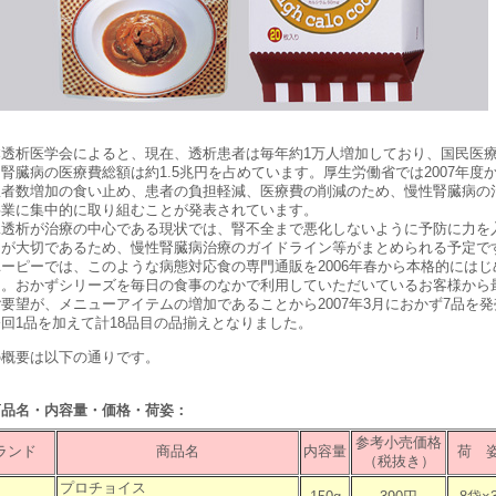
透析医学会によると、現在、透析患者は毎年約1万人増加しており、国民医
腎臓病の医療費総額は約1.5兆円を占めています。厚生労働省では2007年度
患者数増加の食い止め、患者の負担軽減、医療費の削減のため、慢性腎臓病の
事業に集中的に取り組むことが発表されています。
透析が治療の中心である現状では、腎不全まで悪化しないように予防に力を
とが大切であるため、慢性腎臓病治療のガイドライン等がまとめられる予定で
ーピーでは、このような病態対応食の専門通販を2006年春から本格的にはじ
た。おかずシリーズを毎日の食事のなかで利用していただいているお客様から
要望が、メニューアイテムの増加であることから2007年3月におかず7品を発
回1品を加えて計18品目の品揃えとなりました。
の概要は以下の通りです。
商品名・内容量・価格・荷姿：
参考小売価格
ランド
商品名
内容量
荷 
（税抜き）
プロチョイス