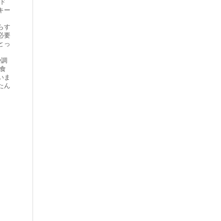
ド
キー
らす
必要
とっ
や調
食
いま
たん