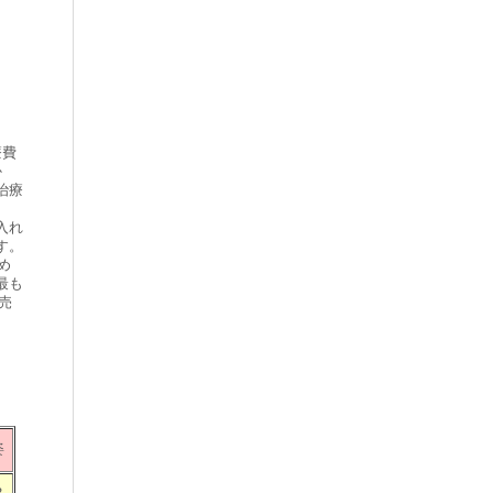
療費
か
治療
入れ
す。
め
最も
売
姿