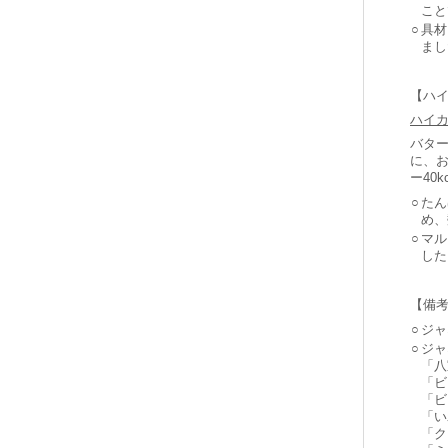
こと
○
具材
まし
【ハ
ハイ
バタ
に、
ー40
○
たん
め、
○
マル
した
【備
○
ジャ
○
ジャ
「八
「ビ
「ビ
「い
「ク