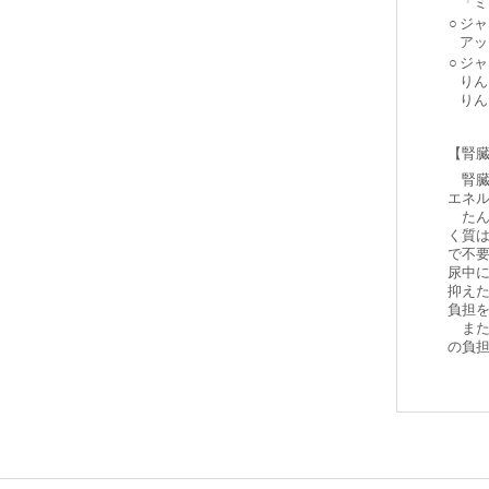
「ミ
○
ジャ
アッ
○
ジャ
りん
りん
【腎
腎臓
エネ
たん
く質
で不
尿中
抑え
負担
また
の負