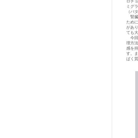
ロチ
ミグ
（バ
腎臓
ため
があ
ても
今回
理方
感を
す。
ぱく