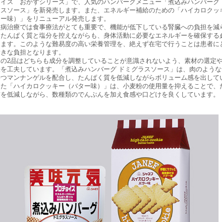
ョイス おかずシリーズ」で、人気のハンバーグメニュー「煮込みハンバーグ 
ラスソース」を新発売します。また、エネルギー補給のための「ハイカロクッ
ター味）」をリニューアル発売します。
病治療では食事療法がとても重要で、機能が低下している腎臓への負担を減
にたんぱく質と塩分を控えながらも、身体活動に必要なエネルギーを確保する
ります。このような難易度の高い栄養管理を、絶えず在宅で行うことは患者に
大きな負担となります。
の2品はどちらも成分を調整していることが意識されないよう、素材の選定
法を工夫しています。「煮込みハンバーグ ドミグラスソース」は、肉のような
持つマンナンゲルを配合し、たんぱく質を低減しながらボリューム感を出して
また「ハイカロクッキー（バター味）」は、小麦粉の使用量を抑えることで、
質を低減しながら、数種類のでんぷんを加え食感や口どけを良くしています。