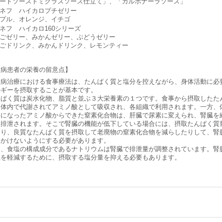
ートソースドミグラスソース仕立て」、「カルボナーラソース」
ネフ ハイカロプチゼリー
プル、オレンジ、イチゴ
ネフ ハイカロ160シリーズ
ごゼリー、みかんゼリー、ぶどうゼリー
ごドリンク、みかんドリンク、レモンティー
臓病患者の栄養の留意点】
病治療における食事療法は、たんぱく質と塩分を控えながら、身体活動に必
ルギーを摂取することが基本です。
ぱく質は炭水化物、脂質と並ぶ３大栄養素の１つです。食事から摂取したた
は体内で代謝されてアミノ酸として吸収され、各組織で利用されます。一方、
要になったアミノ酸からできた窒素化合物は、肝臓で尿素に変えられ、腎臓を
に排泄されます。そこで腎臓の機能が低下している場合には、摂取たんぱく質
たり、良質なたんぱく質を摂取して老廃物の窒素化合物を減らしたりして、腎
をかけないようにする必要があります。
、食塩の構成成分であるナトリウムは腎臓で排泄量が調整されています。腎
担を軽減するために、摂取する塩分量を抑える必要もあります。