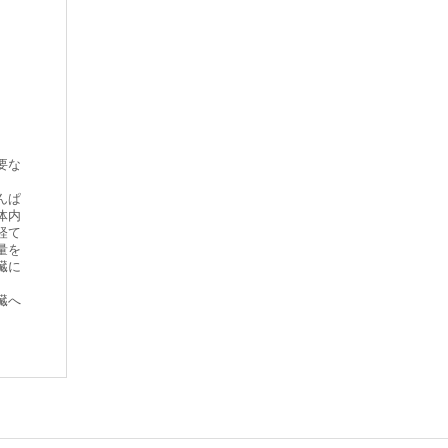
要な
んぱ
体内
経て
量を
臓に
臓へ