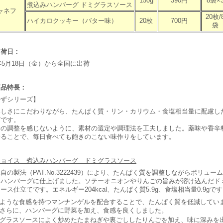
150g
390円
8袋×
煮込みハンバーグ ドミグラスソース
ャネフ
20枚/
ハイカロクッキー（バター味）
20枚
700円
袋
出荷日：
7年5月18日（金）から全国に出荷
商品特長：
かずシリーズ】
しさにこだわりながら、たんぱく質・リン・カリウム・食塩相当量に配慮し
ズです。
の調整を感じないように、素材の選定や調理法を工夫しました。薬味や香辛
せることで、毎日食べても飽きのこない味作りをしています。
チョイス 煮込みハンバーグ ドミグラスソース
自の製法（PAT.No.3222439）により、たんぱく質を調整しながらボリュー
るハンバーグに仕上げました。ソテーオニオンやりんごの旨みが溶け込んだド
ース仕立てです。エネルギー204kcal、たんぱく質5.9g、食塩相当量0.9gで
ような食感を持つマンナンゲルを配合することで、たんぱく質を低減してい
さらに、ハンバーグに野菜を加え、食感を良くしました。
グラスソースによく炒めたたまねぎや裏ごししたりんごを加え、味に深みを