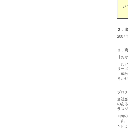
ジ
２．
200
３．
【お
おい
リー
成分
きか
プロ
当社独
のあ
ラスソ
○
肉の
す。
○
ドミ