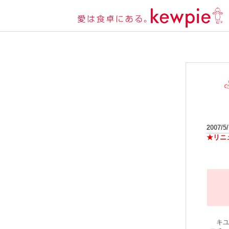
2007/5
★リニ
キユ