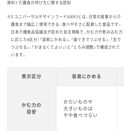
資料1 介護食の呼び方に関する認知
※2 ユニバーサルデザインフード(UDF)とは、日常の食事から介
護食まで幅広く使用できる、食べやすさに配慮した食品です。
日本介護食品協議会が定めた自主規格で、かむ力や飲み込む力
に応じた4区分（「容易にかめる」、「歯ぐきでつぶせる」、「舌で
つぶせる」、「かまなくてよい」）と「とろみ調整」で構成されて
います。
表示区分
容易にかめる
かたいものや
か
かむ力の
大きいものは
大
目安
やや食べづらい
食