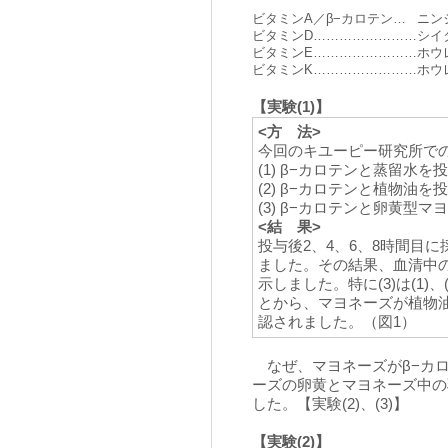
ビタミンA／β−カロテン…
ニン
ビタミンD……………………
シイ
ビタミンE……………………
ホウ
ビタミンK……………………
ホウ
【実験(1)】
<方 法>
今回のキユーピー研究所で
(1) β−カロテンと蒸留水を
(2) β−カロテンと植物油を
(3) β−カロテンと卵黄型
<結 果>
投与後2、4、6、8時間目
ました。その結果、血清中のβ
示しました。特に(3)は(1
とから、マヨネーズが植物
認されました。（図1）
なぜ、マヨネーズがβ−カ
ーズの卵黄とマヨネーズ中の
した。【実験(2)、(3)】
【実験(2)】