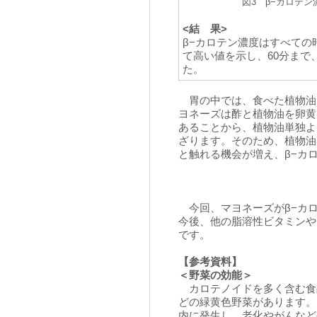
図3 β−カロテン
<結 果>
β−カロテン濃度はすべて
て高い値を示し、60分まで
た。
胃の中では、食べた植物油
ヨネーズは酢と植物油を卵黄
あることから、植物油単独よ
ざります。そのため、植物油
と触れる機会が増え、β−カ
今回、マヨネーズがβ−カ
今後、他の脂溶性ビタミンや
です。
【参考資料】
＜野菜の効能＞
カロテノイドを多く含む食
どの緑黄色野菜があります。
内に発生し、老化やがんなど