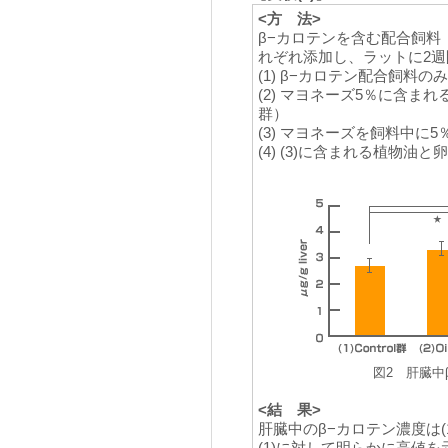
<方 法>
β−カロテンを含む配合飼料（
れぞれ添加し、ラットに2
(1) β−カロテン配合飼料のみ（
(2) マヨネーズ5％に含ま
群）
(3) マヨネーズを飼料中に
(4) (3)に含まれる植物油
図2 肝臓中
<結 果>
肝臓中のβ−カロテン濃度は(1