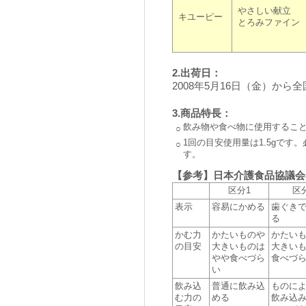
やさしい献立
キユーピー
とろみファイン
2.出荷日：
2008年5月16日（金）から
3.商品特長：
飲み物や食べ物に使用するこ
○
1回の目安使用量は1.5gで
○
す。
【参考】日本介護食品協議会
区分1
区
表示
容易にかめる
歯ぐき
る
かむ力
かたいものや
かたい
の目安
大きいものは
大きい
やや食べづら
食べづ
い
飲み込
普通に飲み込
ものに
む力の
める
飲み込