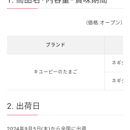
（価格:オープン）
ブランド
ネギダ
キユーピーのたまご
ネギダ
2. 出荷日
2024年9月5日(木)から全国に出荷