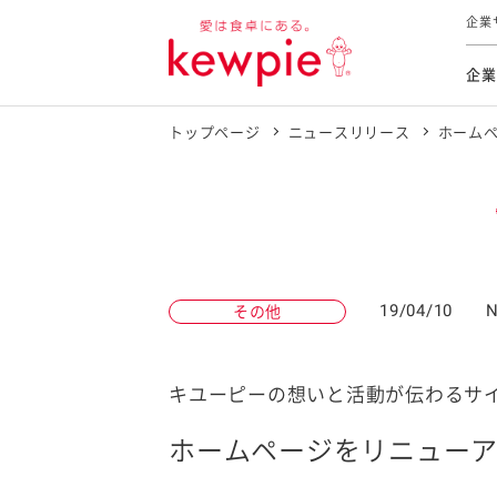
企業
企業
トップページ
ニュースリリース
ホーム
食育活動
トップ
トップ
市販用
本部長
個人
気候変
ファイ
技術ソ
IR
持続可
IR
食をテー
品質と
免責
とってお
対照表
海外にお
19/04/10
N
その他
イニシ
グルー
サステ
キユーピーの想いと活動が伝わるサ
ホームページをリニュー
お客様相