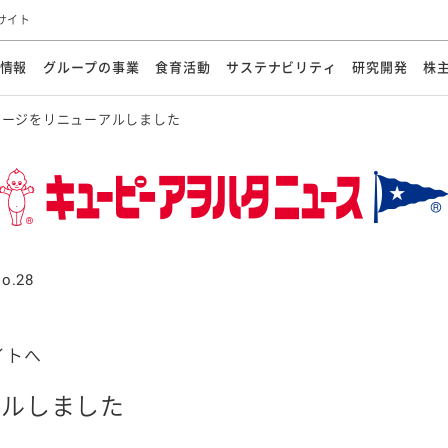
サイト
情報
グループの事業
食育活動
サステナビリティ
研究開発
株
ページをリニューアルしました
方針
メッセージ
メッセージ
メッセージ
投資家の皆さまへ
基本方針
研究開発ビジョン
業務用
経営情報
食育活動の歩み
サステナビリティマネジメント
キユーピーの約束
海外
研究開発体制
業績・財務
マヨネ
会社概
資源
動への対応
ンケミカル
リューション
ライブラリ
研究開発スタイル
株式情報
生物多様性の保全
学会発表・論文
IRカレンダ
食と
能な調達
よくあるご質問
ディスクロージャーポリシー
人権の尊重
電子公告
ガバ
マにした講演会
オープンキッチン（工場見学）
マヨテ
安全・安心
事項
開示方針
各種
きレシピ
商品情報
体験
ESGデータ集
各種
ける食育活動
食に関する情報提供
o.28
アチブ・加盟団体
社会・環境活動の歴史
キユ
オフ
プ各社の
ナビリティ活動
イトへ
アルしました
談室
業務用商品
病院