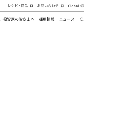
レシピ・商品
お問い合わせ
Global
主・投資家の皆さまへ
採用情報
ニュース
ーズ教室
要
の有効活用・循環
フルーツ ソリューション
食創造研究
ー
健康への貢献
イノベーションストーリー
ナンス
ラス（見学施設）
統合報告書
統合報告書
オフィシャルブログ
報告書
・エンタメ
方針
ーピーグループ
食生活アカデミー
オフィシャルブログ
ィシャルブログ
・施設用商品