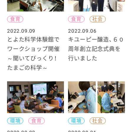
食育
食育
社会
2022.09.09
2022.09.06
とよた科学体験館で
キユーピー醸造、６０
ワークショップ開催
周年創立記念式典を
～聞いてびっくり！
行いました
たまごの科学～
環境
食育
環境
社会