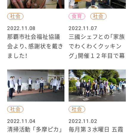
社会
食育
社会
2022.11.08
2022.11.07
那覇市社会福祉協議
三國シェフとの「家族
会より、感謝状を戴き
でわくわくクッキン
ました！
グ」開催１２年目で幕
社会
社会
2022.11.04
2022.11.02
清掃活動 「多摩ピカ」
毎月第３水曜日 五霞