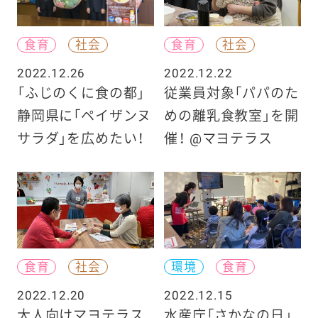
食育
社会
食育
社会
2022.12.26
2022.12.22
「ふじのくに食の都」
従業員対象「パパのた
静岡県に「ペイザンヌ
めの離乳食教室」を開
サラダ」を広めたい！
催！ @マヨテラス
食育
社会
環境
食育
2022.12.20
2022.12.15
大人向けマヨテラス
水産庁「さかなの日」