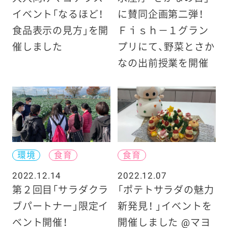
イベント「なるほど！
に賛同企画第二弾！
食品表示の見方」を開
Ｆｉｓｈ－１グラン
催しました
プリにて、野菜とさか
なの出前授業を開催
環境
食育
食育
2022.12.14
2022.12.07
第２回目「サラダクラ
「ポテトサラダの魅力
ブパートナー」限定イ
新発見！ 」イベントを
ベント開催！
開催しました @マヨ