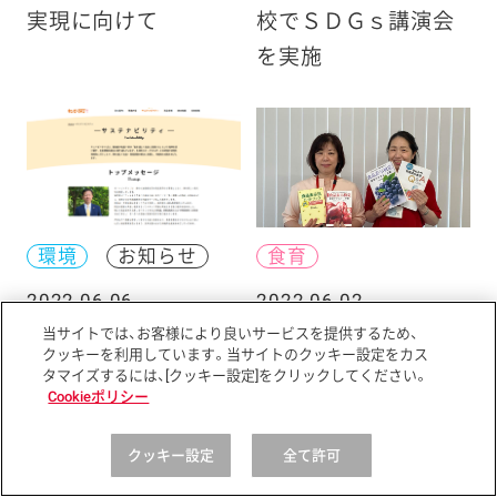
実現に向けて
校でＳＤＧｓ講演会
を実施
環境
お知らせ
食育
2022.06.06
2022.06.02
キユーピータマゴ
夏休み！ 食品表示を
当サイトでは、お客様により良いサービスを提供するため、
クッキーを利用しています。当サイトのクッキー設定をカス
「サステナビリティ」
研究して表示博士を
タマイズするには、[クッキー設定]をクリックしてください。
Cookieポリシー
ページを開設
目指そう
クッキー設定
全て許可