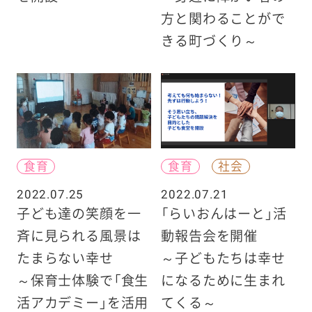
方と関わることがで
きる町づくり～
食育
食育
社会
2022.07.25
2022.07.21
子ども達の笑顔を一
「らいおんはーと」活
斉に見られる風景は
動報告会を開催
たまらない幸せ
～子どもたちは幸せ
～保育士体験で「食生
になるために生まれ
活アカデミー」を活用
てくる～