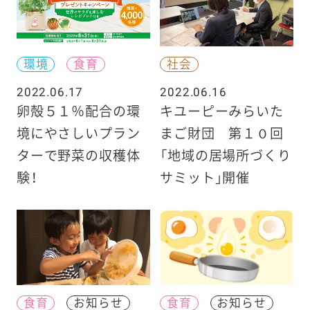
環境
食育
社会
2022.06.17
2022.06.16
卵殻５１％配合の環
キユーピーみらいた
境にやさしいプラン
まご財団 第１０回
ターで野菜の収穫体
「地域の居場所づくり
験！
サミット」開催
食育
お知らせ
食育
お知らせ