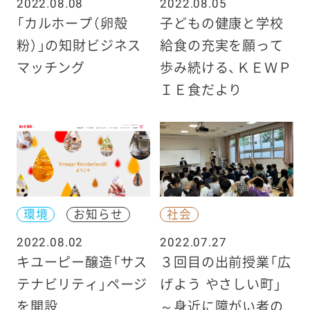
2022.08.08
2022.08.05
「カルホープ（卵殻
子どもの健康と学校
粉）」の知財ビジネス
給食の充実を願って
マッチング
歩み続ける、ＫＥＷＰ
ＩＥ食だより
環境
お知らせ
社会
2022.08.02
2022.07.27
キユーピー醸造「サス
３回目の出前授業「広
テナビリティ」ページ
げよう やさしい町」
を開設
～身近に障がい者の