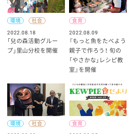
環境
社会
食育
2022.08.18
2022.08.09
「兒の森活動グルー
『もっと魚をたべよう
プ」里山分校を開催
親子で作ろう！ 旬の
「やさかな」レシピ教
室』を開催
環境
社会
食育