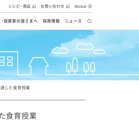
レシピ・商品
お問い合わせ
Global
主・投資家の皆さまへ
採用情報
ニュース
ーズ教室
要
の有効活用・循環
フルーツ ソリューション
食創造研究
ー
健康への貢献
イノベーションストーリー
ナンス
ラス（見学施設）
統合報告書
統合報告書
オフィシャルブログ
報告書
・エンタメ
方針
を通じた食育授業
ーピーグループ
食生活アカデミー
オフィシャルブログ
ィシャルブログ
じた食育授業
・施設用商品