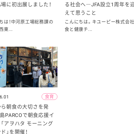
馬場に初出展しました！
る社会へ―JFA設立1周年を
えて思うこと
ちは！中河原工場総務課の
こんにちは。キユーピー株式会
東...
食と健康チ...
食育
6.01
から朝食の大切さを発
島PARCOで朝食応援イ
「アヲハタ モーニング
ド」を開催！