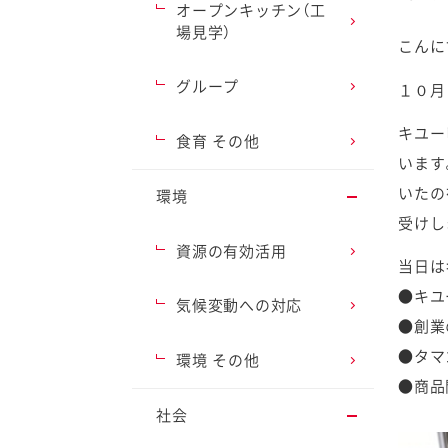
オープンキッチン（工
場見学）
こんに
グループ
１０月
ファイン
キユー
食育 その他
います
いたの
環境
受けし
資源の有効活用
当日は
●キユ
気候変動への対応
●創業
●タマ
環境 その他
●商品
社会