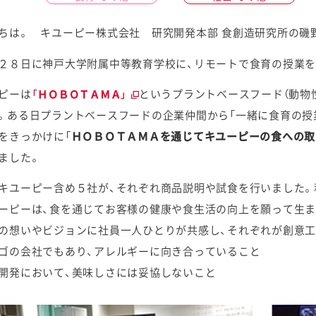
ちは。 キユーピー株式会社 研究開発本部 食創造研究所の磯
２８日に神戸大学附属中等教育学校に、リモートで食育の授業を
ケミカル
ピーは
というプラントベースフード（動物
「ＨＯＢＯＴＡＭＡ」
。ある日プラントベースフードの企業仲間から「一緒に食育の授
をきっかけに「
ＨＯＢＯＴＡＭＡを通じてキユーピーの食への取
ました。
キユーピー含め５社が、それぞれ商品説明や試食を行いました。
ーピーは、食を通じてお客様の健康や食生活の向上を願って生
の想いやビジョンに社員一人ひとりが共感し、それぞれが創意
ゴの会社でもあり、アレルギーに向き合っていること
開発において、美味しさには妥協しないこと