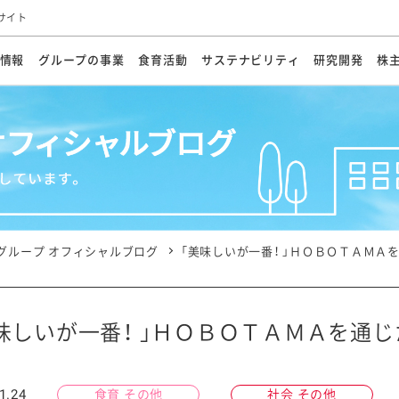
サイト
情報
グループの事業
食育活動
サステナビリティ
研究開発
株
方針
メッセージ
メッセージ
メッセージ
投資家の皆さまへ
基本方針
研究開発ビジョン
業務用
経営情報
食育活動の歩み
サステナビリティマネジメント
キユーピーの約束
海外
研究開発体制
業績・財務
マヨネ
会社概
資源
動への対応
ンケミカル
リューション
ライブラリ
研究開発スタイル
株式情報
生物多様性の保全
学会発表・論文
IRカレンダ
食と
能な調達
よくあるご質問
ディスクロージャーポリシー
人権の尊重
電子公告
ガバ
マにした講演会
オープンキッチン（工場見学）
マヨテ
安全・安心
事項
開示方針
各種
きレシピ
商品情報
体験
ESGデータ集
各種
ける食育活動
食に関する情報提供
グループ オフィシャルブログ
「美味しいが一番！ 」ＨＯＢＯＴＡＭＡ
アチブ・加盟団体
社会・環境活動の歴史
キユ
オフ
プ各社の
ナビリティ活動
味しいが一番！ 」ＨＯＢＯＴＡＭＡを通
談室
業務用商品
病院
1.24
食育 その他
社会 その他