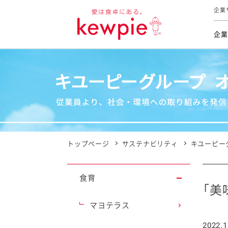
企業
企業
食育活動
トップ
トップ
市販用
本部長
個人
気候変
ファイ
技術ソ
IR
持続可
IR
食をテー
品質と
免責
とってお
対照表
海外にお
トップページ
サステナビリティ
キユーピー
イニシ
グルー
食育
サステ
「美
マヨテラス
お客様相
2022.1