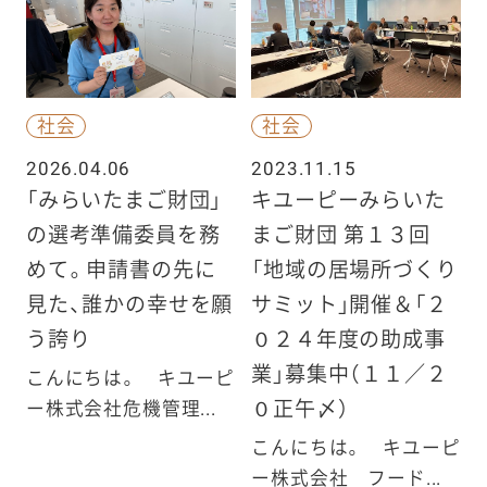
社会
社会
2026.04.06
2023.11.15
「みらいたまご財団」
キユーピーみらいた
の選考準備委員を務
まご財団 第１３回
めて。申請書の先に
「地域の居場所づくり
見た、誰かの幸せを願
サミット」開催＆「２
う誇り
０２４年度の助成事
業」募集中（１１／２
こんにちは。 キユーピ
０正午〆）
ー株式会社危機管理...
こんにちは。 キユーピ
ー株式会社 フード...