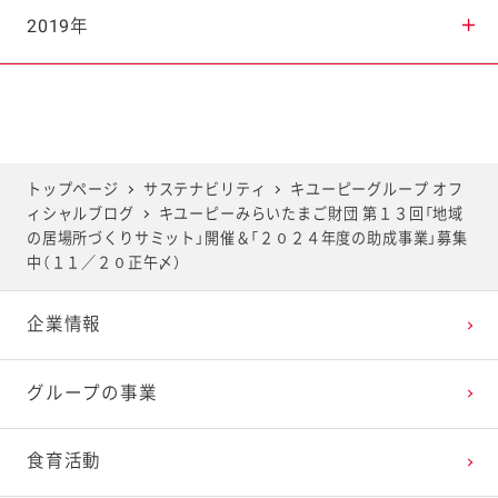
2025年7月
2024年8月
2023年9月
2022年10月
2021年11月
2020年12月
2019年
2025年6月
2024年7月
2023年8月
2022年9月
2021年10月
2020年11月
2019年12月
2025年5月
2024年6月
2023年7月
2022年8月
2021年9月
2020年10月
2019年11月
トップページ
サステナビリティ
キユーピーグループ オフ
ィシャルブログ
キユーピーみらいたまご財団 第１３回「地域
2025年4月
2024年5月
2023年6月
2022年7月
2021年8月
2020年9月
2019年10月
の居場所づくりサミット」開催＆「２０２４年度の助成事業」募集
中（１１／２０正午〆）
2025年3月
2024年4月
2023年5月
2022年6月
2021年7月
2020年8月
2019年9月
企業情報
2025年2月
2024年3月
2023年4月
2022年5月
2021年6月
2020年7月
2019年8月
グループの事業
2025年1月
2024年2月
2023年3月
2022年4月
2021年5月
2020年6月
2019年7月
食育活動