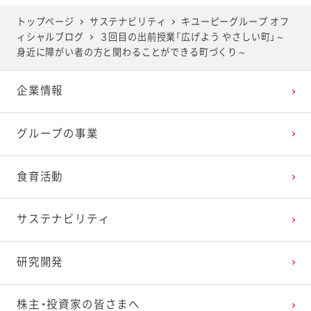
2025年5月
2024年6月
2023年7月
2022年8月
2021年9月
2020年10月
2019年11月
トップページ
サステナビリティ
キユーピーグループ オフ
ィシャルブログ
３回目の出前授業「広げよう やさしい町」～
2025年4月
2024年5月
2023年6月
2022年7月
2021年8月
2020年9月
2019年10月
身近に障がい者の方と関わることができる町づくり～
企業情報
2025年3月
2024年4月
2023年5月
2022年6月
2021年7月
2020年8月
2019年9月
グループの事業
2025年2月
2024年3月
2023年4月
2022年5月
2021年6月
2020年7月
2019年8月
食育活動
2025年1月
2024年2月
2023年3月
2022年4月
2021年5月
2020年6月
2019年7月
サステナビリティ
2024年1月
2023年2月
2022年3月
2021年4月
2020年5月
2019年6月
研究開発
2023年1月
2022年2月
2021年3月
2020年4月
2019年5月
株主・投資家の皆さまへ