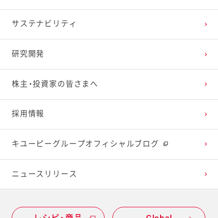
2025年1月
2024年2月
2023年3月
2022年4月
2021年5月
2020年6月
2019年7月
サステナビリティ
2024年1月
2023年2月
2022年3月
2021年4月
2020年5月
2019年6月
研究開発
2023年1月
2022年2月
2021年3月
2020年4月
2019年5月
株主・投資家の皆さまへ
2022年1月
2021年2月
2020年3月
2019年4月
採用情報
2021年1月
2020年2月
2019年3月
キユーピーグループオフィシャルブログ
2020年1月
ニュースリリース
レシピ・商品
Global