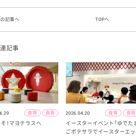
前の記事へ
TOPへ
連記事
食育
食育
食育
食育
6.29
2026.04.20
こそ！マヨテラスへ
イースターイベント「ゆでた
ごポテサラでイースターエッ