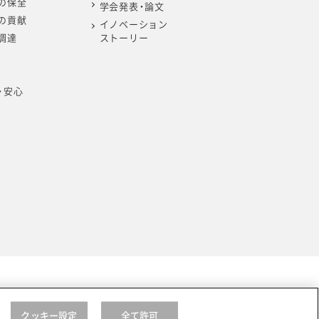
の保全
学会発表・論文
の貢献
イノベーション
調達
ストーリー
・安心
クッキー設定
全て許可