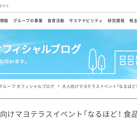
サイト
情報
グループの事業
食育活動
サステナビリティ
研究開発
株
方針
メッセージ
メッセージ
メッセージ
投資家の皆さまへ
基本方針
研究開発ビジョン
業務用
経営情報
食育活動の歩み
サステナビリティマネジメント
キユーピーの約束
海外
研究開発体制
業績・財務
マヨネ
会社概
資源
動への対応
ンケミカル
リューション
ライブラリ
研究開発スタイル
株式情報
生物多様性の保全
学会発表・論文
IRカレンダ
食と
能な調達
よくあるご質問
ディスクロージャーポリシー
人権の尊重
電子公告
ガバ
マにした講演会
オープンキッチン（工場見学）
マヨテ
安全・安心
事項
開示方針
各種
きレシピ
商品情報
体験
ESGデータ集
各種
ける食育活動
食に関する情報提供
グループ オフィシャルブログ
大人向けマヨテラスイベント「なるほど
アチブ・加盟団体
社会・環境活動の歴史
キユ
オフ
プ各社の
ナビリティ活動
向けマヨテラスイベント「なるほど！ 食
談室
業務用商品
病院