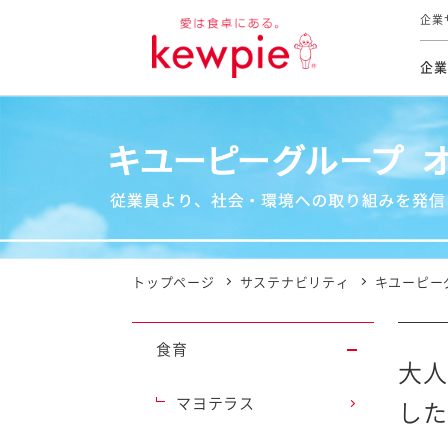
企業
企業
食育活動
トップ
トップ
市販用
本部長
個人
気候変
ファイ
技術ソ
IR
持続可
IR
食をテー
品質と
免責
とってお
対照表
海外にお
トップページ
サステナビリティ
キユーピー
イニシ
グルー
食育
サステ
大人
マヨテラス
した
お客様相