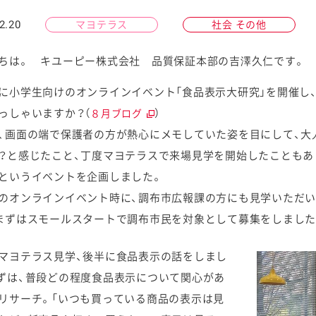
2.20
マヨテラス
社会 その他
ちは。 キユーピー株式会社 品質保証本部の吉澤久仁です。
に小学生向けのオンラインイベント「食品表示大研究」を開催し
ケミカル
っしゃいますか？（
）
８月ブログ
、画面の端で保護者の方が熱心にメモしていた姿を目にして、大
？と感じたこと、丁度マヨテラスで来場見学を開始したこともあ
というイベントを企画しました。
のオンラインイベント時に、調布市広報課の方にも見学いただい
まずはスモールスタートで調布市民を対象として募集をしました
マヨテラス見学、後半に食品表示の話をしまし
ずは、普段どの程度食品表示について関心があ
リサーチ。「いつも買っている商品の表示は見