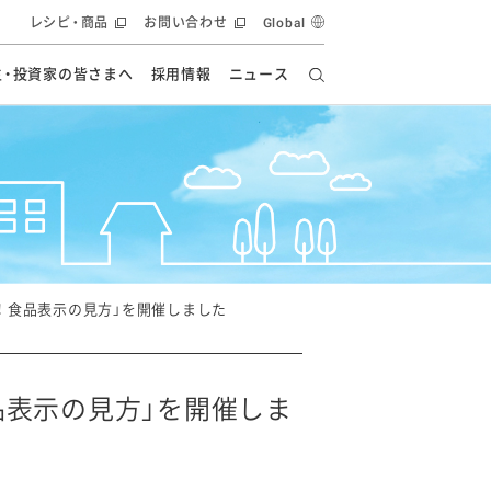
レシピ・商品
お問い合わせ
Global
主・投資家の皆さまへ
採用情報
ニュース
ーズ教室
要
の有効活用・循環
フルーツ ソリューション
食創造研究
ー
健康への貢献
イノベーションストーリー
ナンス
ラス（見学施設）
統合報告書
統合報告書
オフィシャルブログ
報告書
・エンタメ
方針
！ 食品表示の見方」を開催しました
ーピーグループ
食生活アカデミー
オフィシャルブログ
ィシャルブログ
品表示の見方」を開催しま
・施設用商品