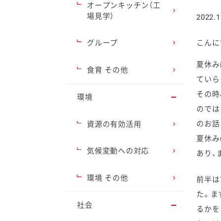
オープンキッチン（工
場見学）
2022.1
グループ
こんに
夏休み
ファイン
食育 その他
ていら
その時
環境
のでは
のお話
資源の有効活用
夏休み
気候変動への対応
あり、
環境 その他
前半は
た。ま
社会
るかを