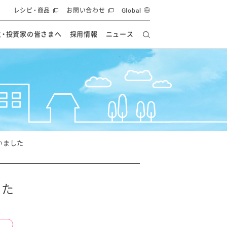
レシピ・商品
お問い合わせ
Global
主・投資家の皆さまへ
採用情報
ニュース
ーズ教室
要
の有効活用・循環
フルーツ ソリューション
食創造研究
ー
健康への貢献
イノベーションストーリー
ナンス
ラス（見学施設）
統合報告書
統合報告書
オフィシャルブログ
報告書
・エンタメ
方針
いました
ーピーグループ
食生活アカデミー
オフィシャルブログ
ィシャルブログ
した
・施設用商品