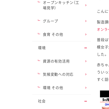
オープンキッチン（工
場見学）
こんに
グループ
製造課
オンラ
ファイン
食育 その他
普段は
模女子
環境
した。
資源の有効活用
赤ちゃ
ういっ
気候変動への対応
すく話
環境 その他
社会