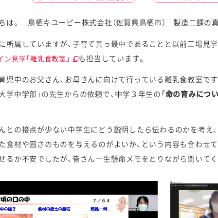
ちは。 鳥栖キユーピー株式会社（佐賀県鳥栖市） 製造二課の
に所属していますが、子育て真っ最中であることと以前工場見学
も担当しています。
イン見学「離乳食教室」
ケミカル
育児中のお父さん、お母さんに向けて行っている離乳食教室です
大学中学部」の先生からの依頼で、中学３年生の
「命の育みにつ
んとの接点が少ない中学生にどう説明したら伝わるのかを考え
た食材や固さのものを与えるのがよいか、という内容も合わせ
せるか不安でしたが、皆さん一生懸命メモをとりながら聞いてく