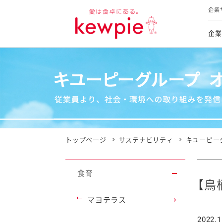
企業
企業
食育活動
トップ
トップ
市販用
本部長
個人
気候変
ファイ
技術ソ
IR
持続可
IR
食をテー
品質と
免責
とってお
対照表
海外にお
トップページ
サステナビリティ
キユーピー
イニシ
グルー
食育
サステ
【鳥
マヨテラス
お客様相
2022.1