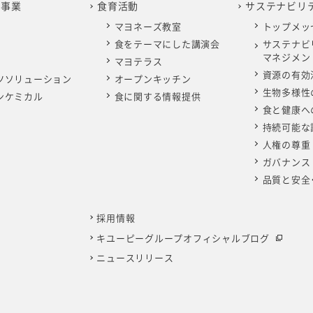
の事業
食育活動
サステナビリ
マヨネーズ教室
トップメッ
食をテーマにした講演会
サステナビ
マネジメン
マヨテラス
資源の有効
ツソリューション
オープンキッチン
生物多様性
ンケミカル
食に関する情報提供
食と健康へ
持続可能な
人権の尊重
ガバナンス
品質と安全
採用情報
キユーピーグループオフィシャルブログ
ニュースリリース