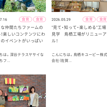
食育
食育
食育
食育
7.16
2026.05.29
イな仲間たちファームの
"見て・知って・楽しめる"工場
み！楽しいコンテンツにわ
見学 鳥栖工場がリニューア
くのイベントがいっぱい
ル！
ちは。深谷テラスヤサイな
こんにちは。鳥栖キユーピー株
フ...
会社（佐賀...