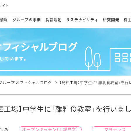
サイト
情報
グループの事業
食育活動
サステナビリティ
研究開発
株
方針
メッセージ
メッセージ
メッセージ
投資家の皆さまへ
基本方針
研究開発ビジョン
業務用
経営情報
食育活動の歩み
サステナビリティマネジメント
キユーピーの約束
海外
研究開発体制
業績・財務
マヨネ
会社概
資源
動への対応
ンケミカル
リューション
ライブラリ
研究開発スタイル
株式情報
生物多様性の保全
学会発表・論文
IRカレンダ
食と
能な調達
よくあるご質問
ディスクロージャーポリシー
人権の尊重
電子公告
ガバ
マにした講演会
オープンキッチン（工場見学）
マヨテ
安全・安心
事項
開示方針
各種
きレシピ
商品情報
体験
ESGデータ集
各種
ける食育活動
食に関する情報提供
グループ オフィシャルブログ
【鳥栖工場】中学生に「離乳食教室」を行
アチブ・加盟団体
社会・環境活動の歴史
キユ
オフ
プ各社の
ナビリティ活動
栖工場】中学生に「離乳食教室」を行いま
談室
業務用商品
病院
1.29
オープンキッチン（工場見学）
マヨテラス