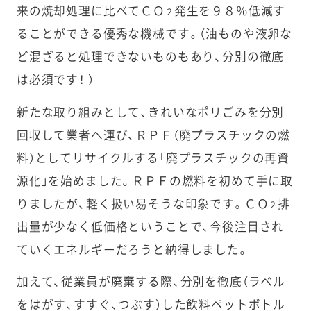
来の焼却処理に比べてＣＯ
発生を９８％低減す
２
ることができる優秀な機械です。（油ものや液卵な
ど混ざると処理できないものもあり、分別の徹底
は必須です！ ）
新たな取り組みとして、きれいなポリごみを分別
回収して業者へ運び、ＲＰＦ（廃プラスチックの燃
料）としてリサイクルする「廃プラスチックの再資
源化」を始めました。ＲＰＦの燃料を初めて手に取
りましたが、軽く扱い易そうな印象です。ＣＯ
排
２
出量が少なく低価格ということで、今後注目され
ていくエネルギーだろうと納得しました。
加えて、従業員が廃棄する際、分別を徹底（ラベル
をはがす、すすぐ、つぶす）した飲料ペットボトル