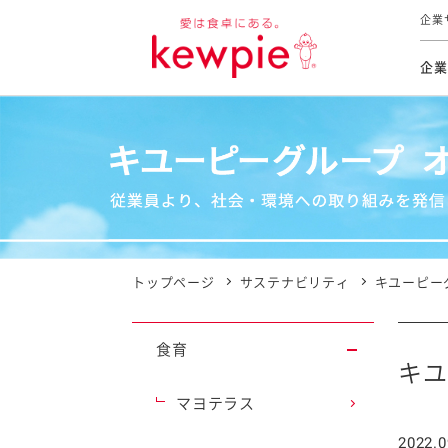
企業
企業
食育活動
トップ
トップ
市販用
本部長
個人
気候変
ファイ
技術ソ
IR
持続可
IR
食をテー
品質と
免責
とってお
対照表
海外にお
トップページ
サステナビリティ
キユーピー
イニシ
グルー
食育
サステ
キユ
マヨテラス
お客様相
2022.0