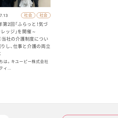
社会
社会
7.13
6年第2回「ふらっと！気づ
カレッジ」を開催～
p②当社の介護制度につい
掘りし、仕事と介護の両立
ぶ
ちは。キユーピー株式会社
ィ...