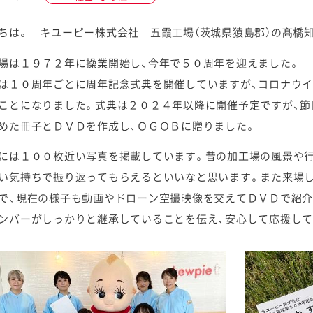
ちは。 キユーピー株式会社 五霞工場（茨城県猿島郡）の髙橋
場は１９７２年に操業開始し、今年で５０周年を迎えました。
は１０周年ごとに周年記念式典を開催していますが、コロナウイ
ケミカル
ことになりました。式典は２０２４年以降に開催予定ですが、節
めた冊子とＤＶＤを作成し、ＯＧＯＢに贈りました。
には１００枚近い写真を掲載しています。昔の加工場の風景や行
い気持ちで振り返ってもらえるといいなと思います。また来場
で、現在の様子も動画やドローン空撮映像を交えてＤＶＤで紹
ンバーがしっかりと継承していることを伝え、安心して応援して