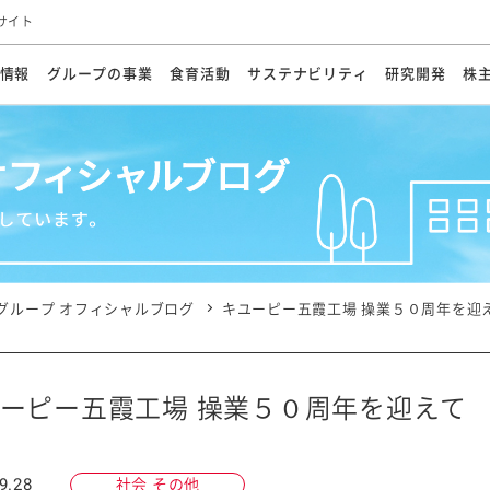
サイト
情報
グループの事業
食育活動
サステナビリティ
研究開発
株
方針
メッセージ
メッセージ
メッセージ
投資家の皆さまへ
基本方針
研究開発ビジョン
業務用
経営情報
食育活動の歩み
サステナビリティマネジメント
キユーピーの約束
海外
研究開発体制
業績・財務
マヨネ
会社概
資源
動への対応
ンケミカル
リューション
ライブラリ
研究開発スタイル
株式情報
生物多様性の保全
学会発表・論文
IRカレンダ
食と
能な調達
よくあるご質問
ディスクロージャーポリシー
人権の尊重
電子公告
ガバ
マにした講演会
オープンキッチン（工場見学）
マヨテ
安全・安心
事項
開示方針
各種
きレシピ
商品情報
体験
ESGデータ集
各種
ける食育活動
食に関する情報提供
グループ オフィシャルブログ
キユーピー五霞工場 操業５０周年を迎
アチブ・加盟団体
社会・環境活動の歴史
キユ
オフ
プ各社の
ナビリティ活動
ーピー五霞工場 操業５０周年を迎えて
談室
業務用商品
病院
9.28
社会 その他