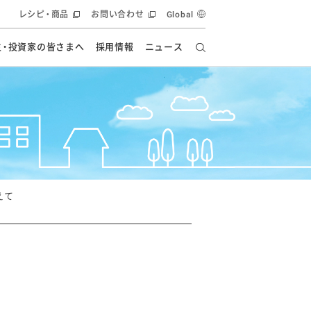
レシピ・商品
お問い合わせ
Global
主・投資家の皆さまへ
採用情報
ニュース
ーズ教室
要
の有効活用・循環
フルーツ ソリューション
食創造研究
ー
健康への貢献
イノベーションストーリー
ナンス
ラス（見学施設）
統合報告書
統合報告書
オフィシャルブログ
報告書
・エンタメ
方針
えて
ーピーグループ
食生活アカデミー
オフィシャルブログ
ィシャルブログ
・施設用商品