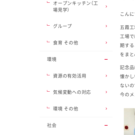
オープンキッチン（工
場見学）
こんに
グループ
五霞工
工場で
ファイン
食育 その他
期する
をまと
環境
記念品
資源の有効活用
懐かし
ないの
気候変動への対応
今のメ
環境 その他
社会