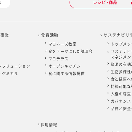
レシピ・商品
の事業
食育活動
サステナビリ
マヨネーズ教室
トップメッ
食をテーマにした講演会
サステナビ
マネジメン
マヨテラス
資源の有効
ツソリューション
オープンキッチン
生物多様性
ンケミカル
食に関する情報提供
食と健康へ
持続可能な
人権の尊重
ガバナンス
品質と安全
採用情報