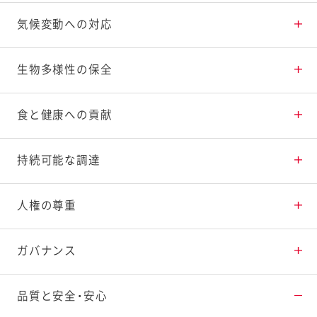
環境マネジメント
食品ロスの削減・有効活用
気候変動への対応
ステークホルダーとの対話
プラスチックの削減・再利用
CO
生物多様性の保全
排出量の削減
2
社外からの評価
水資源の持続的利用
生物多様性の保全活動
食と健康への貢献
健康寿命延伸への貢献
持続可能な調達
子どもの心と体の健康支援
持続可能な調達の推進
人権の尊重
ユニバーサルデザインへの取り組み
人権尊重への取り組み
ガバナンス
社会貢献活動
多様な人材の活躍
倫理規範
品質と安全・安心