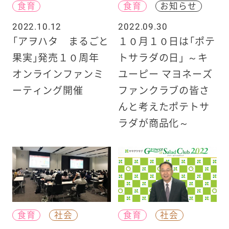
食育
食育
お知らせ
2022.10.12
2022.09.30
「アヲハタ まるごと
１０月１０日は「ポテ
果実」発売１０周年
トサラダの日」 ～キ
オンラインファンミ
ユーピー マヨネーズ
ーティング開催
ファンクラブの皆さ
んと考えたポテトサ
ラダが商品化～
食育
社会
食育
社会