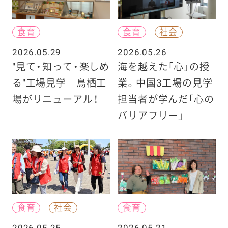
食育
食育
社会
2026.05.29
2026.05.26
"見て・知って・楽しめ
海を越えた「心」の授
る"工場見学 鳥栖工
業。中国3工場の見学
場がリニューアル！
担当者が学んだ「心の
バリアフリー」
食育
社会
食育
2026.05.25
2026.05.21