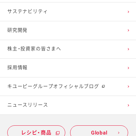
2025年1月
2024年2月
2023年3月
2022年4月
2021年5月
2020年6月
2019年7月
サステナビリティ
2024年1月
2023年2月
2022年3月
2021年4月
2020年5月
2019年6月
研究開発
2023年1月
2022年2月
2021年3月
2020年4月
2019年5月
株主・投資家の皆さまへ
2022年1月
2021年2月
2020年3月
2019年4月
採用情報
2021年1月
2020年2月
2019年3月
キユーピーグループオフィシャルブログ
2020年1月
ニュースリリース
レシピ・商品
Global