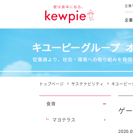
企業
企業
食育活動
トップ
トップ
市販用
本部長
個人
気候変
ファイ
技術ソ
IR
持続可
IR
食をテー
品質と
免責
とってお
対照表
海外にお
トップページ
サステナビリティ
キユーピー
イニシ
グルー
食育
サステ
ゲー
マヨテラス
お客様相
2020.0