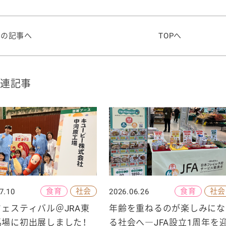
前の記事へ
TOPへ
連記事
食育
社会
食育
社会
7.10
2026.06.26
ェスティバル＠JRA東
年齢を重ねるのが楽しみにな
馬場に初出展しました！
る社会へ―JFA設立1周年を