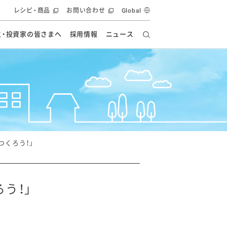
レシピ・商品
お問い合わせ
Global
主・投資家の皆さまへ
採用情報
ニュース
ーズ教室
要
の有効活用・循環
フルーツ ソリューション
食創造研究
ー
健康への貢献
イノベーションストーリー
ナンス
ラス（見学施設）
統合報告書
統合報告書
オフィシャルブログ
報告書
・エンタメ
方針
つくろう！」
ーピーグループ
食生活アカデミー
オフィシャルブログ
ィシャルブログ
う！」
・施設用商品