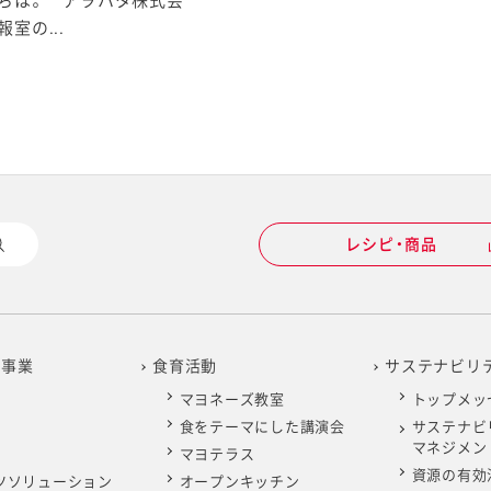
ちは。 アヲハタ株式会
室の...
レシピ・商品
の事業
食育活動
サステナビリ
マヨネーズ教室
トップメッ
食をテーマにした講演会
サステナビ
マネジメン
マヨテラス
資源の有効
ツソリューション
オープンキッチン