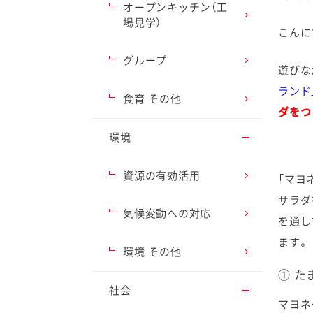
オープンキッチン（工
場見学）
こんに
グループ
遊びな
ランド
ファイン
食育 その他
ダをつ
環境
資源の有効活用
「マヨ
サラダ
気候変動への対応
を通し
ます。
環境 その他
① 
社会
マヨネ