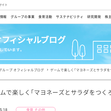
サイト
情報
グループの事業
食育活動
サステナビリティ
研究開発
株
方針
メッセージ
メッセージ
メッセージ
投資家の皆さまへ
基本方針
研究開発ビジョン
業務用
経営情報
食育活動の歩み
サステナビリティマネジメント
キユーピーの約束
海外
研究開発体制
業績・財務
マヨネ
会社概
資源
動への対応
ンケミカル
リューション
ライブラリ
研究開発スタイル
株式情報
生物多様性の保全
学会発表・論文
IRカレンダ
食と
能な調達
よくあるご質問
ディスクロージャーポリシー
人権の尊重
電子公告
ガバ
マにした講演会
オープンキッチン（工場見学）
マヨテ
安全・安心
事項
開示方針
各種
きレシピ
商品情報
体験
ESGデータ集
各種
ける食育活動
食に関する情報提供
グループ オフィシャルブログ
ゲームで楽しく「マヨネーズとサラダを
アチブ・加盟団体
社会・環境活動の歴史
キユ
オフ
プ各社の
ナビリティ活動
ムで楽しく「マヨネーズとサラダをつくろ
談室
業務用商品
病院
5.18
食育 その他