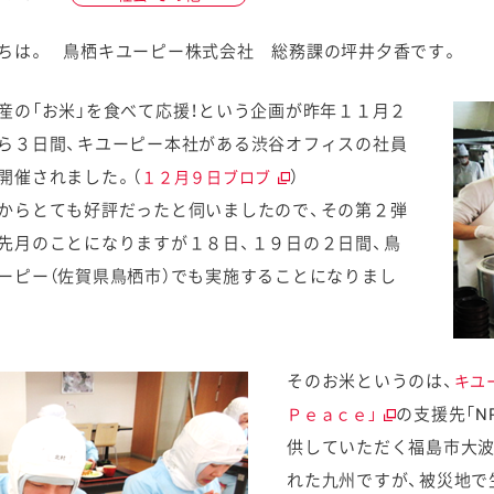
ちは。 鳥栖キユーピー株式会社 総務課の坪井夕香です。
産の「お米」を食べて応援！という企画が昨年１１月２
ら３日間、キユーピー本社がある渋谷オフィスの社員
ケミカル
開催されました。（
）
１２月９日ブロブ
からとても好評だったと伺いましたので、その第２弾
先月のことになりますが１８日、１９日の２日間、鳥
ーピー（佐賀県鳥栖市）でも実施することになりまし
そのお米というのは、
キユ
の支援先「N
Ｐｅａｃｅ」
供していただく福島市大波
れた九州ですが、被災地で