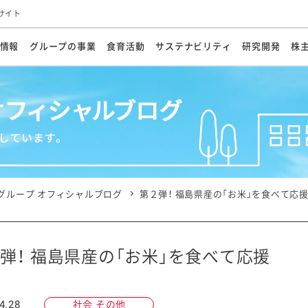
サイト
情報
グループの事業
食育活動
サステナビリティ
研究開発
株
方針
メッセージ
メッセージ
メッセージ
投資家の皆さまへ
基本方針
研究開発ビジョン
業務用
経営情報
食育活動の歩み
サステナビリティマネジメント
キユーピーの約束
海外
研究開発体制
業績・財務
マヨネ
会社概
資源
動への対応
ンケミカル
リューション
ライブラリ
研究開発スタイル
株式情報
生物多様性の保全
学会発表・論文
IRカレンダ
食と
能な調達
よくあるご質問
ディスクロージャーポリシー
人権の尊重
電子公告
ガバ
マにした講演会
オープンキッチン（工場見学）
マヨテ
安全・安心
事項
開示方針
各種
きレシピ
商品情報
体験
ESGデータ集
各種
ける食育活動
食に関する情報提供
グループ オフィシャルブログ
第２弾！ 福島県産の「お米」を食べて応
アチブ・加盟団体
社会・環境活動の歴史
キユ
オフ
プ各社の
ナビリティ活動
弾！ 福島県産の「お米」を食べて応援
談室
業務用商品
病院
4.28
社会 その他