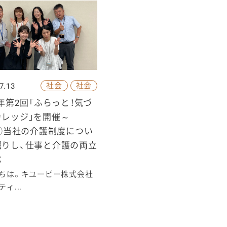
社会
社会
7.13
6年第2回「ふらっと！気づ
カレッジ」を開催～
p②当社の介護制度につい
掘りし、仕事と介護の両立
ぶ
ちは。キユーピー株式会社
ィ...