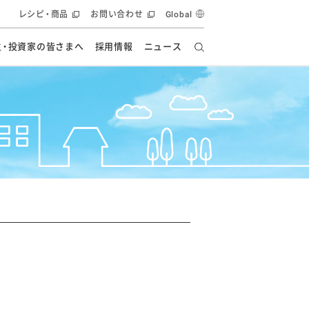
レシピ・商品
お問い合わせ
Global
主・投資家の皆さまへ
採用情報
ニュース
ーズ教室
要
の有効活用・循環
フルーツ ソリューション
食創造研究
ー
健康への貢献
イノベーションストーリー
ナンス
ラス（見学施設）
統合報告書
統合報告書
オフィシャルブログ
報告書
・エンタメ
方針
援
ーピーグループ
食生活アカデミー
オフィシャルブログ
ィシャルブログ
・施設用商品