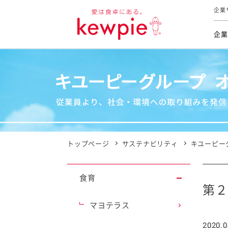
企業
企業
食育活動
トップ
トップ
市販用
本部長
個人
気候変
ファイ
技術ソ
IR
持続可
IR
食をテー
品質と
免責
とってお
対照表
海外にお
トップページ
サステナビリティ
キユーピー
イニシ
グルー
食育
サステ
第２
マヨテラス
お客様相
2020.0