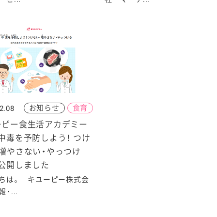
お知らせ
食育
2.08
ーピー食生活アカデミー
中毒を予防しよう！ つけ
・増やさない・やっつけ
を公開しました
ちは。 キユーピー株式会
・...