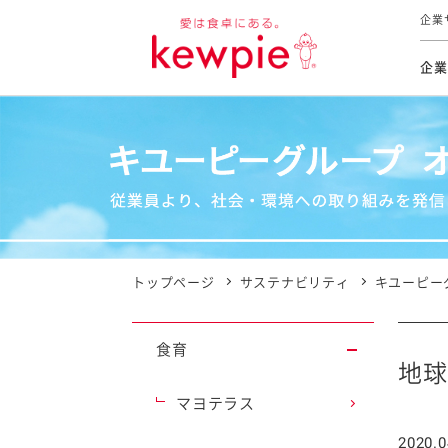
企業
企業
食育活動
トップ
トップ
市販用
本部長
個人
気候変
ファイ
技術ソ
IR
持続可
IR
食をテー
品質と
免責
とってお
対照表
海外にお
トップページ
サステナビリティ
キユーピー
イニシ
グルー
食育
サステ
地球
マヨテラス
お客様相
2020.0