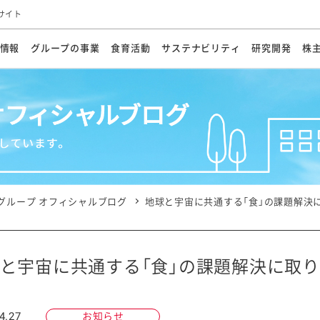
サイト
情報
グループの事業
食育活動
サステナビリティ
研究開発
株
方針
メッセージ
メッセージ
メッセージ
投資家の皆さまへ
基本方針
研究開発ビジョン
業務用
経営情報
食育活動の歩み
サステナビリティマネジメント
キユーピーの約束
海外
研究開発体制
業績・財務
マヨネ
会社概
資源
動への対応
ンケミカル
リューション
ライブラリ
研究開発スタイル
株式情報
生物多様性の保全
学会発表・論文
IRカレンダ
食と
能な調達
よくあるご質問
ディスクロージャーポリシー
人権の尊重
電子公告
ガバ
マにした講演会
オープンキッチン（工場見学）
マヨテ
安全・安心
事項
開示方針
各種
きレシピ
商品情報
体験
ESGデータ集
各種
ける食育活動
食に関する情報提供
グループ オフィシャルブログ
地球と宇宙に共通する「食」の課題解決
アチブ・加盟団体
社会・環境活動の歴史
キユ
オフ
プ各社の
ナビリティ活動
と宇宙に共通する「食」の課題解決に取
談室
業務用商品
病院
4.27
お知らせ