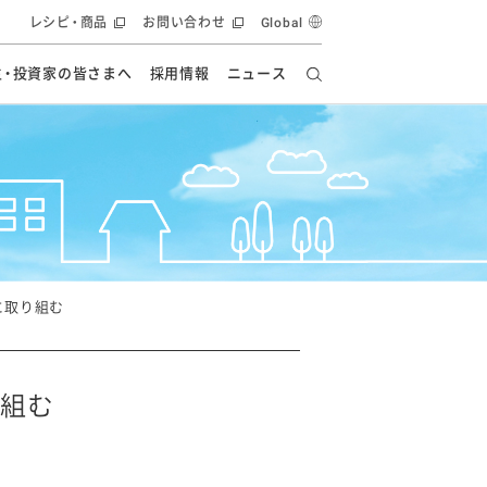
レシピ・商品
お問い合わせ
Global
主・投資家の皆さまへ
採用情報
ニュース
ーズ教室
要
の有効活用・循環
フルーツ ソリューション
食創造研究
ー
健康への貢献
イノベーションストーリー
ナンス
ラス（見学施設）
統合報告書
統合報告書
オフィシャルブログ
報告書
・エンタメ
方針
に取り組む
ーピーグループ
食生活アカデミー
オフィシャルブログ
ィシャルブログ
り組む
・施設用商品