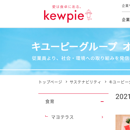
企業
企業
食育活動
トップ
トップ
市販用
本部長
個人
気候変
ファイ
技術ソ
IR
持続可
IR
食をテー
品質と
免責
とってお
対照表
海外にお
トップページ
サステナビリティ
キユーピー
イニシ
202
グルー
食育
サステ
マヨテラス
お客様相