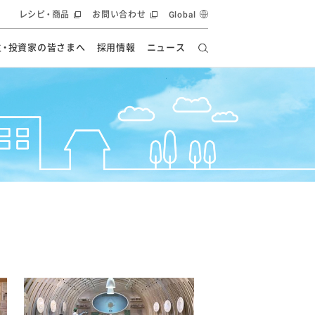
レシピ・商品
お問い合わせ
Global
主・投資家の皆さまへ
採用情報
ニュース
ーズ教室
要
の有効活用・循環
フルーツ ソリューション
食創造研究
ー
健康への貢献
イノベーションストーリー
ナンス
ラス（見学施設）
統合報告書
統合報告書
オフィシャルブログ
報告書
・エンタメ
方針
ーピーグループ
食生活アカデミー
オフィシャルブログ
ィシャルブログ
・施設用商品