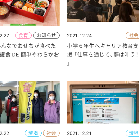
食育
お知らせ
社会
2.27
2021.12.24
ケミカル
みんなでおせちが食べた
小学６年生へキャリア教育支
介護食 DE 簡単やわらかお
援 「仕事を通じて、夢は叶う！
」
環境
社会
環境
2.22
2021.12.21