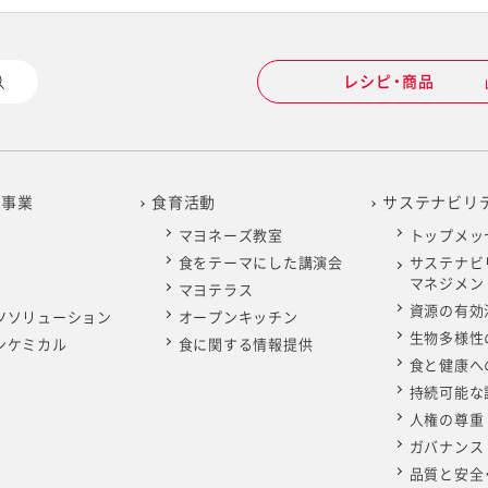
レシピ・商品
の事業
食育活動
サステナビリ
マヨネーズ教室
トップメッ
食をテーマにした講演会
サステナビ
マネジメン
マヨテラス
資源の有効
ツソリューション
オープンキッチン
生物多様性
ンケミカル
食に関する情報提供
食と健康へ
持続可能な
人権の尊重
ガバナンス
品質と安全