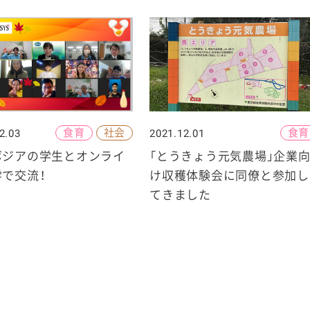
食育
社会
食育
2.03
2021.12.01
ボジアの学生とオンライ
「とうきょう元気農場」企業
で交流！
け収穫体験会に同僚と参加し
てきました