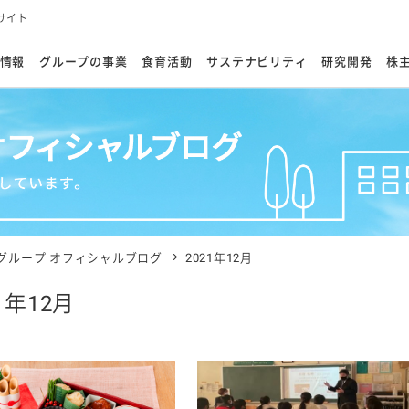
サイト
情報
グループの事業
食育活動
サステナビリティ
研究開発
株
方針
メッセージ
メッセージ
メッセージ
投資家の皆さまへ
基本方針
研究開発ビジョン
業務用
経営情報
食育活動の歩み
サステナビリティマネジメント
キユーピーの約束
海外
研究開発体制
業績・財務
マヨネ
会社概
資源
動への対応
ンケミカル
リューション
ライブラリ
研究開発スタイル
株式情報
生物多様性の保全
学会発表・論文
IRカレンダ
食と
能な調達
よくあるご質問
ディスクロージャーポリシー
人権の尊重
電子公告
ガバ
マにした講演会
オープンキッチン（工場見学）
マヨテ
安全・安心
事項
開示方針
各種
きレシピ
商品情報
体験
ESGデータ集
各種
ける食育活動
食に関する情報提供
グループ オフィシャルブログ
2021年12月
アチブ・加盟団体
社会・環境活動の歴史
キユ
オフ
1年12月
プ各社の
ナビリティ活動
談室
業務用商品
病院