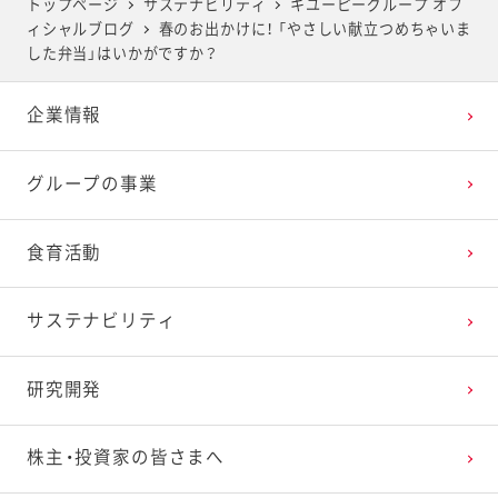
トップページ
サステナビリティ
キユーピーグループ オフ
ィシャルブログ
春のお出かけに！ 「やさしい献立つめちゃいま
2025年4月
2024年5月
2023年6月
2022年7月
2021年8月
2020年9月
2019年10月
した弁当」はいかがですか？
企業情報
2025年3月
2024年4月
2023年5月
2022年6月
2021年7月
2020年8月
2019年9月
グループの事業
2025年2月
2024年3月
2023年4月
2022年5月
2021年6月
2020年7月
2019年8月
食育活動
2025年1月
2024年2月
2023年3月
2022年4月
2021年5月
2020年6月
2019年7月
サステナビリティ
2024年1月
2023年2月
2022年3月
2021年4月
2020年5月
2019年6月
研究開発
2023年1月
2022年2月
2021年3月
2020年4月
2019年5月
株主・投資家の皆さまへ
2022年1月
2021年2月
2020年3月
2019年4月