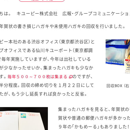
ちは。 キユーピー株式会社 広報・グループコミュニケーショ
年賀状の書き損じハガキや未使用ハガキの回収を行いました。
ケミカル
ピー本社のある渋谷オフィス（東京都渋谷区）と
プオフィスである仙川キユーポート（東京都調
で毎年実施していますが、今年は出社している
が少なかったせいか、集まったハガキも少なか
す。
のですが、
毎年５００～７００枚は集まる
半分程度。回収の締め切りを１月２２日にして
回収BOX （
たが、もう少し延長すれば良かったと反省。
集まったハガキを見ると、年賀状
賀状や普通の郵便ハガキが多かっ
９年の「かもめーる」もありました