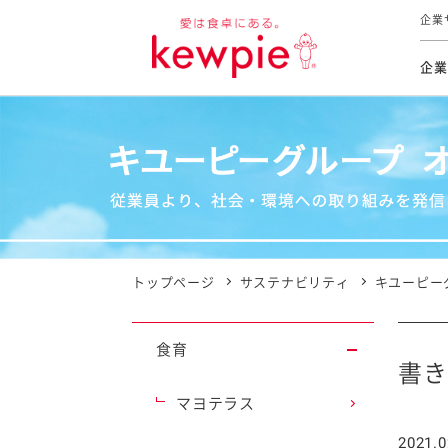
企業
企業
食育活動
トップ
トップ
市販用
本部長
個人
気候変
ファイ
技術ソ
IR
持続可
IR
食をテー
品質と
免責
とってお
対照表
海外にお
トップページ
サステナビリティ
キユーピー
イニシ
グルー
食育
サステ
書き
マヨテラス
お客様相
2021.0