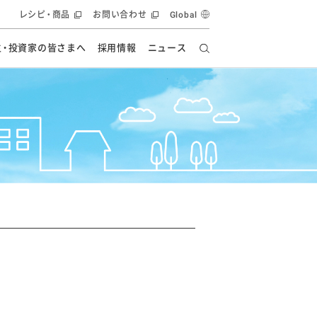
レシピ・商品
お問い合わせ
Global
主・投資家の皆さまへ
採用情報
ニュース
ーズ教室
要
の有効活用・循環
フルーツ ソリューション
食創造研究
ー
健康への貢献
イノベーションストーリー
ナンス
ラス（見学施設）
統合報告書
統合報告書
オフィシャルブログ
報告書
・エンタメ
方針
ーピーグループ
食生活アカデミー
オフィシャルブログ
ィシャルブログ
・施設用商品