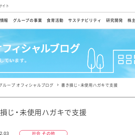
サイト
情報
グループの事業
食育活動
サステナビリティ
研究開発
株
方針
メッセージ
メッセージ
メッセージ
投資家の皆さまへ
基本方針
研究開発ビジョン
業務用
経営情報
食育活動の歩み
サステナビリティマネジメント
キユーピーの約束
海外
研究開発体制
業績・財務
マヨネ
会社概
資源
動への対応
ンケミカル
リューション
ライブラリ
研究開発スタイル
株式情報
生物多様性の保全
学会発表・論文
IRカレンダ
食と
能な調達
よくあるご質問
ディスクロージャーポリシー
人権の尊重
電子公告
ガバ
マにした講演会
オープンキッチン（工場見学）
マヨテ
安全・安心
事項
開示方針
各種
きレシピ
商品情報
体験
ESGデータ集
各種
ける食育活動
食に関する情報提供
グループ オフィシャルブログ
書き損じ・未使用ハガキで支援
アチブ・加盟団体
社会・環境活動の歴史
キユ
オフ
プ各社の
ナビリティ活動
損じ・未使用ハガキで支援
談室
業務用商品
病院
2.03
社会 その他