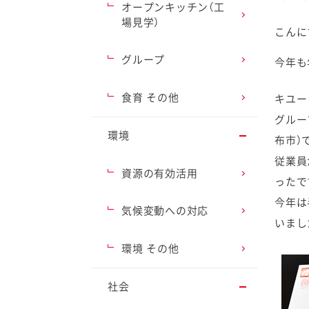
オープンキッチン（工
場見学）
こんに
グループ
今年も
ファイン
食育 その他
キユー
グルー
環境
布市）
従業員
資源の有効活用
ったで
今年は
気候変動への対応
いまし
環境 その他
社会