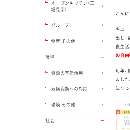
オープンキッチン（工
場見学）
こんに
グループ
キユー
出し、
ファイン
食育 その他
食生活
の自由
環境
毎年、
資源の有効活用
ました
になっ
気候変動への対応
環境 その他
社会