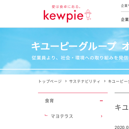
企業
企業
食育活動
トップ
トップ
市販用
本部長
個人
気候変
ファイ
技術ソ
IR
持続可
IR
食をテー
品質と
免責
とってお
対照表
海外にお
トップページ
サステナビリティ
キユーピー
イニシ
グルー
食育
サステ
キユ
マヨテラス
お客様相
2020.0