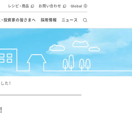
レシピ・商品
お問い合わせ
Global
主・投資家の皆さまへ
採用情報
ニュース
ーズ教室
要
の有効活用・循環
フルーツ ソリューション
食創造研究
ー
健康への貢献
イノベーションストーリー
ナンス
ラス（見学施設）
統合報告書
統合報告書
オフィシャルブログ
報告書
・エンタメ
方針
した！
ーピーグループ
食生活アカデミー
オフィシャルブログ
ィシャルブログ
！
・施設用商品