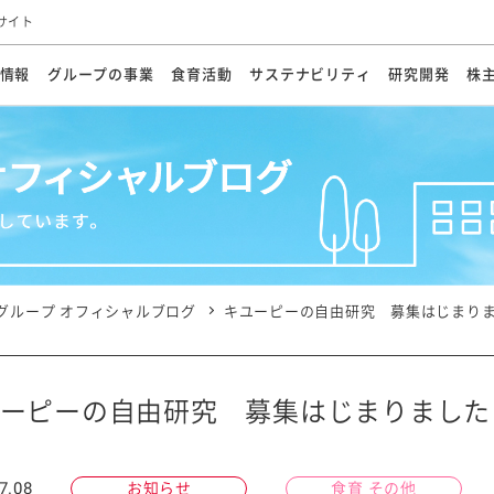
サイト
情報
グループの事業
食育活動
サステナビリティ
研究開発
株
方針
メッセージ
メッセージ
メッセージ
投資家の皆さまへ
基本方針
研究開発ビジョン
業務用
経営情報
食育活動の歩み
サステナビリティマネジメント
キユーピーの約束
海外
研究開発体制
業績・財務
マヨネ
会社概
資源
動への対応
ンケミカル
リューション
ライブラリ
研究開発スタイル
株式情報
生物多様性の保全
学会発表・論文
IRカレンダ
食と
能な調達
よくあるご質問
ディスクロージャーポリシー
人権の尊重
電子公告
ガバ
マにした講演会
オープンキッチン（工場見学）
マヨテ
安全・安心
事項
開示方針
各種
きレシピ
商品情報
体験
ESGデータ集
各種
ける食育活動
食に関する情報提供
グループ オフィシャルブログ
キユーピーの自由研究 募集はじまりま
アチブ・加盟団体
社会・環境活動の歴史
キユ
オフ
プ各社の
ナビリティ活動
ーピーの自由研究 募集はじまりました
談室
業務用商品
病院
7.08
お知らせ
食育 その他