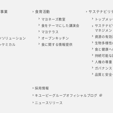
の事業
食育活動
サステナビリ
マヨネーズ教室
トップメッ
食をテーマにした講演会
サステナビ
マネジメン
マヨテラス
資源の有効
ツソリューション
オープンキッチン
生物多様性
ンケミカル
食に関する情報提供
食と健康へ
持続可能な
人権の尊重
ガバナンス
品質と安全
採用情報
キユーピーグループオフィシャルブログ
ニュースリリース