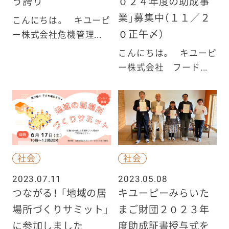
う誇り
０２４年度の助成事
業」募集中（１１／２
こんにちは。 キユーピ
０正午〆）
ー株式会社危機管理...
こんにちは。 キユーピ
ー株式会社 フード...
社会
社会
2023.07.11
2023.05.08
つながる！ 「地域の居
キユーピーみらいた
場所づくりサミット」
まご財団２０２３年
に参加しました
度助成証書授与式を