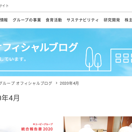
サイト
情報
グループの事業
食育活動
サステナビリティ
研究開発
株
方針
メッセージ
メッセージ
メッセージ
投資家の皆さまへ
基本方針
研究開発ビジョン
業務用
経営情報
食育活動の歩み
サステナビリティマネジメント
キユーピーの約束
海外
研究開発体制
業績・財務
マヨネ
会社概
資源
動への対応
ンケミカル
リューション
ライブラリ
研究開発スタイル
株式情報
生物多様性の保全
学会発表・論文
IRカレンダ
食と
能な調達
よくあるご質問
ディスクロージャーポリシー
人権の尊重
電子公告
ガバ
マにした講演会
オープンキッチン（工場見学）
マヨテ
安全・安心
事項
開示方針
各種
きレシピ
商品情報
体験
ESGデータ集
各種
ける食育活動
食に関する情報提供
グループ オフィシャルブログ
2020年4月
アチブ・加盟団体
社会・環境活動の歴史
キユ
オフ
20年4月
プ各社の
ナビリティ活動
談室
業務用商品
病院