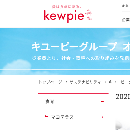
企業
企業
食育活動
トップ
トップ
市販用
本部長
個人
気候変
ファイ
技術ソ
IR
持続可
IR
食をテー
品質と
免責
とってお
対照表
海外にお
トップページ
サステナビリティ
キユーピー
イニシ
20
グルー
食育
サステ
マヨテラス
お客様相