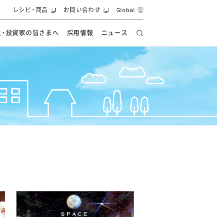
レシピ・商品
お問い合わせ
Global
主・投資家の皆さまへ
採用情報
ニュース
ーズ教室
要
の有効活用・循環
フルーツ ソリューション
食創造研究
ー
健康への貢献
イノベーションストーリー
ナンス
ラス（見学施設）
統合報告書
統合報告書
オフィシャルブログ
報告書
・エンタメ
方針
ーピーグループ
食生活アカデミー
オフィシャルブログ
ィシャルブログ
・施設用商品