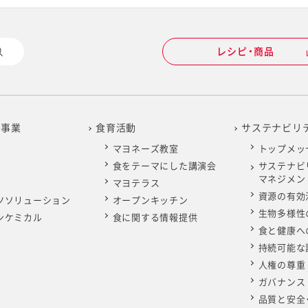
レシピ・商品
の事業
食育活動
サステナビリ
マヨネーズ教室
トップメッ
食をテーマにした講演会
サステナビ
マネジメン
マヨテラス
資源の有効
ツソリューション
オープンキッチン
生物多様性
ンケミカル
食に関する情報提供
食と健康へ
持続可能な
人権の尊重
ガバナンス
品質と安全