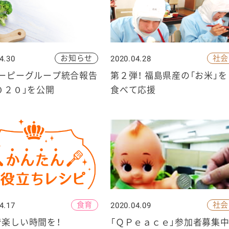
お知らせ
社会
4.30
2020.04.28
ケミカル
ユーピーグループ統合報告
第２弾！ 福島県産の「お米」を
０２０」を公開
食べて応援
食育
社会
4.17
2020.04.09
で楽しい時間を！
「ＱＰｅａｃｅ」参加者募集中