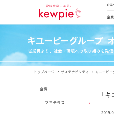
企業
企業
食育活動
トップ
トップ
市販用
本部長
個人
気候変
ファイ
技術ソ
IR
持続可
IR
食をテー
品質と
免責
とってお
対照表
海外にお
トップページ
サステナビリティ
キユーピー
イニシ
グルー
食育
サステ
「キ
マヨテラス
お客様相
2019.0