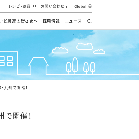
レシピ・商品
お問い合わせ
Global
主・投資家の皆さまへ
採用情報
ニュース
ーズ教室
要
の有効活用・循環
フルーツ ソリューション
食創造研究
ー
健康への貢献
イノベーションストーリー
ナンス
ラス（見学施設）
統合報告書
統合報告書
オフィシャルブログ
報告書
・エンタメ
方針
・九州で開催！
ーピーグループ
食生活アカデミー
オフィシャルブログ
ィシャルブログ
州で開催！
・施設用商品