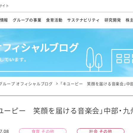
サイト
情報
グループの事業
食育活動
サステナビリティ
研究開発
株
方針
メッセージ
メッセージ
メッセージ
投資家の皆さまへ
基本方針
研究開発ビジョン
業務用
経営情報
食育活動の歩み
サステナビリティマネジメント
キユーピーの約束
海外
研究開発体制
業績・財務
マヨネ
会社概
資源
動への対応
ンケミカル
リューション
ライブラリ
研究開発スタイル
株式情報
生物多様性の保全
学会発表・論文
IRカレンダ
食と
能な調達
よくあるご質問
ディスクロージャーポリシー
人権の尊重
電子公告
ガバ
マにした講演会
オープンキッチン（工場見学）
マヨテ
安全・安心
事項
開示方針
各種
きレシピ
商品情報
体験
ESGデータ集
各種
ける食育活動
食に関する情報提供
グループ オフィシャルブログ
「キユーピー 笑顔を届ける音楽会」中部
アチブ・加盟団体
社会・環境活動の歴史
キユ
オフ
プ各社の
ナビリティ活動
ユーピー 笑顔を届ける音楽会」中部・九
談室
業務用商品
病院
7.08
食育 その他
社会 その他