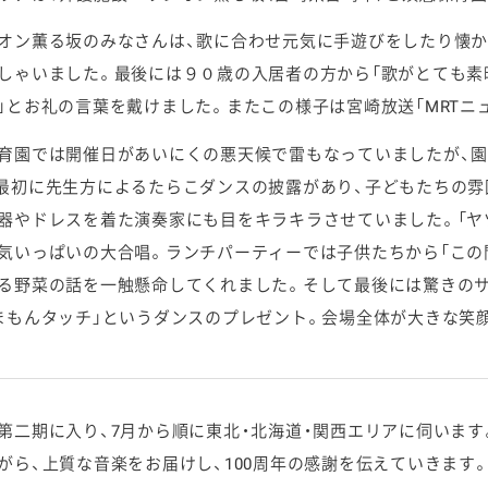
オン薫る坂のみなさんは、歌に合わせ元気に手遊びをしたり懐
しゃいました。最後には９０歳の入居者の方から「歌がとても素
」とお礼の言葉を戴けました。またこの様子は宮崎放送「MRTニュ
育園では開催日があいにくの悪天候で雷もなっていましたが、
最初に先生方によるたらこダンスの披露があり、子どもたちの雰
器やドレスを着た演奏家にも目をキラキラさせていました。「ヤ
気いっぱいの大合唱。ランチパーティーでは子供たちから「この
る野菜の話を一触懸命してくれました。そして最後には驚きの
まもんタッチ」というダンスのプレゼント。会場全体が大きな笑
第二期に入り、7月から順に東北・北海道・関西エリアに伺いま
がら、上質な音楽をお届けし、100周年の感謝を伝えていきます