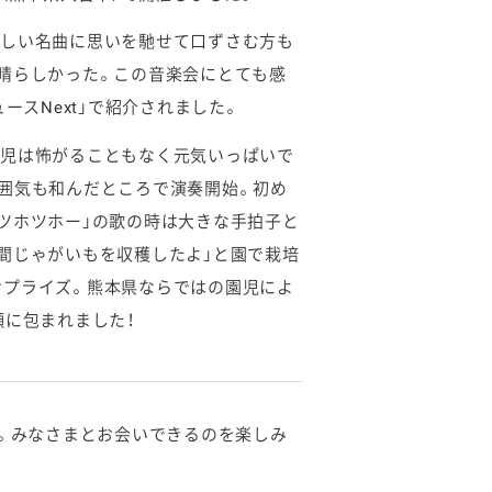
かしい名曲に思いを馳せて口ずさむ方も
晴らしかった。この音楽会にとても感
ースNext」で紹介されました。
園児は怖がることもなく元気いっぱいで
囲気も和んだところで演奏開始。初め
ツホツホー」の歌の時は大きな手拍子と
間じゃがいもを収穫したよ」と園で栽培
サプライズ。熊本県ならではの園児によ
顔に包まれました！
す。みなさまとお会いできるのを楽しみ
。