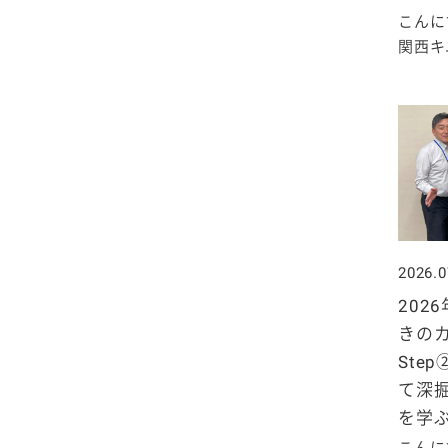
こんに
関西キユ
2026.0
202
きの
Ste
て深
を学