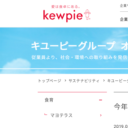
企業
企業
食育活動
トップ
トップ
市販用
本部長
個人
気候変
ファイ
技術ソ
IR
持続可
IR
食をテー
品質と
免責
とってお
対照表
海外にお
トップページ
サステナビリティ
キユーピー
イニシ
グルー
食育
サステ
今年
マヨテラス
お客様相
2019.0