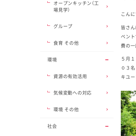
オープンキッチン（工
場見学）
こんに
グループ
皆さん
ベント
ファイン
食育 その他
費の一
５月１
環境
０３名
資源の有効活用
キユー
気候変動への対応
環境 その他
社会