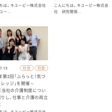
ちは。キユーピー株式会社
こんにちは。キユーピー株式会
ー...
社 研究開発...
社会
社会
7.13
6年第2回「ふらっと！気づ
カレッジ」を開催～
p②当社の介護制度につい
掘りし、仕事と介護の両立
ぶ