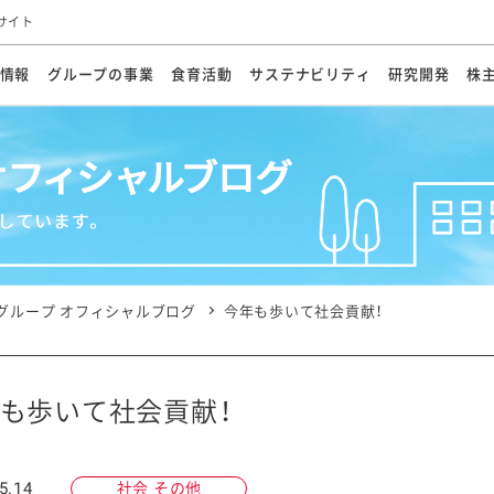
サイト
情報
グループの事業
食育活動
サステナビリティ
研究開発
株
方針
メッセージ
メッセージ
メッセージ
投資家の皆さまへ
基本方針
研究開発ビジョン
業務用
経営情報
食育活動の歩み
サステナビリティマネジメント
キユーピーの約束
海外
研究開発体制
業績・財務
マヨネ
会社概
資源
動への対応
ンケミカル
リューション
ライブラリ
研究開発スタイル
株式情報
生物多様性の保全
学会発表・論文
IRカレンダ
食と
能な調達
よくあるご質問
ディスクロージャーポリシー
人権の尊重
電子公告
ガバ
マにした講演会
オープンキッチン（工場見学）
マヨテ
安全・安心
事項
開示方針
各種
きレシピ
商品情報
体験
ESGデータ集
各種
ける食育活動
食に関する情報提供
グループ オフィシャルブログ
今年も歩いて社会貢献！
アチブ・加盟団体
社会・環境活動の歴史
キユ
オフ
プ各社の
ナビリティ活動
も歩いて社会貢献！
談室
業務用商品
病院
5.14
社会 その他