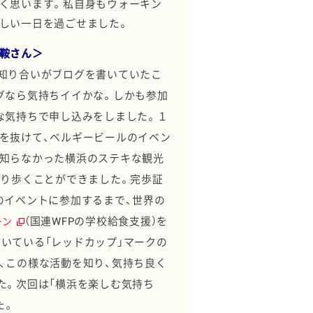
く思います。私自身もウォーキン
しい一日を過ごせました。
鞍さん＞
知り合いがブログを書いていたこ
グなら気持ちイイかな。しかも参加
な気持ちで申し込みをしました。１
を抜けて、
ベルギービールのイベン
知らなかった横浜のステキな観光
かり歩くことができました。
完歩証
のイベントに参加するまで、
世界の
（国連WFPの学校給食支援）
を
ーン
いている「レッドカップ」
マークの
、この様な活動を知り、
気持ち良く
た。
次回は「横浜を楽しむ気持ち
た。