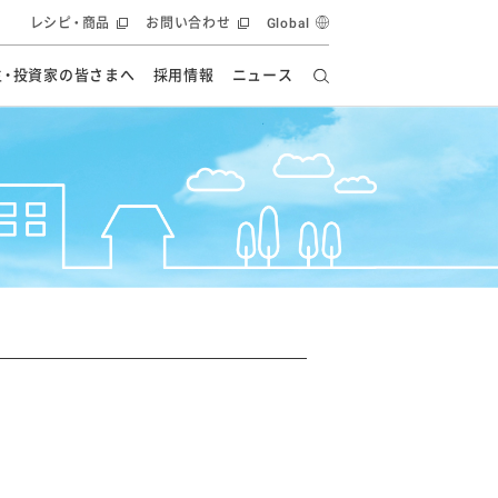
レシピ・商品
お問い合わせ
Global
主・投資家の皆さまへ
採用情報
ニュース
ーズ教室
要
の有効活用・循環
フルーツ ソリューション
食創造研究
ー
健康への貢献
イノベーションストーリー
ナンス
ラス（見学施設）
統合報告書
統合報告書
オフィシャルブログ
報告書
・エンタメ
方針
ーピーグループ
食生活アカデミー
オフィシャルブログ
ィシャルブログ
・施設用商品