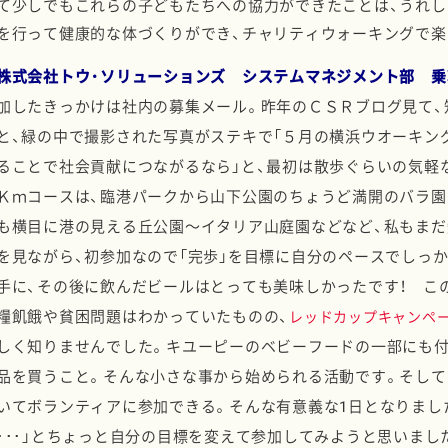
て少しでもこれらの子どもたちへの協力ができたことは、うれし
を行って健康的な体づくりができ、チャリティウォーキングで楽
株式会社トウ・ソリューションズ システムマネジメント部 乗
加したきっかけは社内の募集メール。昨年のＣＳＲブログ見て、
と、
緑の中で撮影された写真がステキで「５
月の横浜ウオーキン
ることで社会貢献につながるなら」と、最初は
散歩ぐらいの気軽
Ｋｍ
コースは、臨港パークから山下公園のちょうど満開のバラ園
も横目に港の見える丘公園〜
イタリア山庭園などなど、
私もまだ
を見ながら、
初参加なので「完歩」を目標に自分のペースでしっ
手に、
その後に飲んだビールはとっても美味しかったです！
こ
糧飢餓や貧困問題はわかっていたものの、
レッドカップキャンペ
しく知りませんでした。
キユーピーのベビーフードの一部にも付
品を買うこと。
そんな小さな事から始められる活動です。
そして
いてボランティアに参加できる。
そんな有意義な1日となりまし
･･･」
とちょっと自分の目標を変えて参加してみようと思いまし