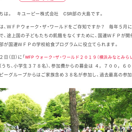
ちは。 キユーピー株式会社 CSR部の大島です。
は、ＷＦＰウォーク・ザ・ワールドをご存知ですか？ 毎年５月
で、途上国の子どもたちの飢餓をなくすために、国連ＷＦＰが開
ケミカル
部が国連ＷＦＰの学校給食プログラムに役立てられます。
２日（日）に「
WFP ウォーク・ザ・ワールド２０１９（横浜みなとみら
（うち、小学生３７８名）、
参加費からの募金は ４，７００，６
ピーグループからはご家族含め３８名が参加し、過去最高の参加