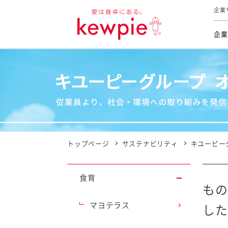
企業
企業
食育活動
トップ
トップ
市販用
本部長
個人
気候変
ファイ
技術ソ
IR
持続可
IR
食をテー
品質と
免責
とってお
対照表
海外にお
トップページ
サステナビリティ
キユーピー
イニシ
グルー
食育
サステ
もの
マヨテラス
した
お客様相