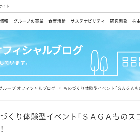
サイト
情報
グループの事業
食育活動
サステナビリティ
研究開発
株
方針
メッセージ
メッセージ
メッセージ
投資家の皆さまへ
基本方針
研究開発ビジョン
業務用
経営情報
食育活動の歩み
サステナビリティマネジメント
キユーピーの約束
海外
研究開発体制
業績・財務
マヨネ
会社概
資源
動への対応
ンケミカル
リューション
ライブラリ
研究開発スタイル
株式情報
生物多様性の保全
学会発表・論文
IRカレンダ
食と
能な調達
よくあるご質問
ディスクロージャーポリシー
人権の尊重
電子公告
ガバ
マにした講演会
オープンキッチン（工場見学）
マヨテ
安全・安心
事項
開示方針
各種
きレシピ
商品情報
体験
ESGデータ集
各種
ける食育活動
食に関する情報提供
グループ オフィシャルブログ
ものづくり体験型イベント「ＳＡＧＡも
アチブ・加盟団体
社会・環境活動の歴史
キユ
オフ
プ各社の
ナビリティ活動
づくり体験型イベント「ＳＡＧＡものス
！
談室
業務用商品
病院