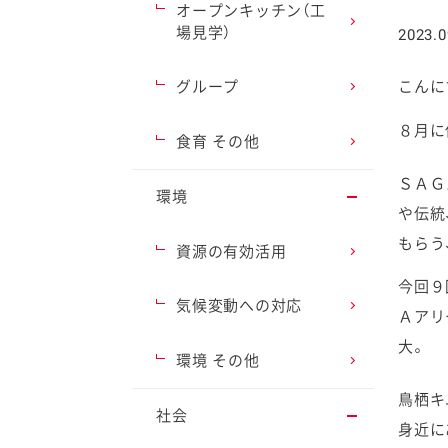
オープンキッチン（工
場見学）
2023.0
グループ
こんに
８月に
ファイン
食育 その他
ＳＡＧ
環境
や伝統
もらう
資源の有効活用
今回９
気候変動への対応
Ａアリ
大。
環境 その他
鳥栖キ
社会
身近に