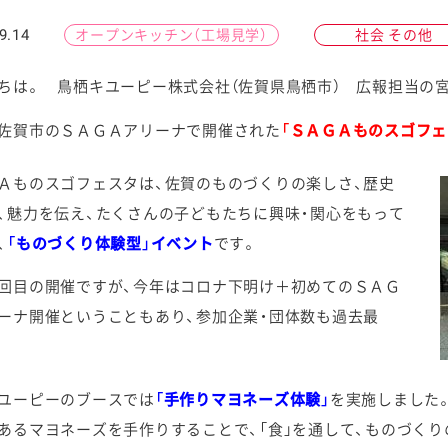
9.14
オープンキッチン（工場見学）
社会 その他
ちは。 鳥栖キユーピー株式会社（佐賀県鳥栖市） 広報担当の
佐賀市のＳＡＧＡアリーナで開催された
「ＳＡＧＡものスゴフェ
ケミカル
Ａものスゴフェスタは、佐賀のものづくりの楽しさ、歴史
、魅力を伝え、たくさんの子どもたちに興味・関心をもって
、
「ものづくり体験型」イベント
です。
回目の開催ですが、今年はコロナ下明け＋初めてのＳＡＧ
ーナ開催ということもあり、参加企業・団体数も過去最
ユーピーのブースでは
「手作りマヨネーズ体験」
を実施しました
あるマヨネーズを手作りすることで、「食」を通して、ものづく