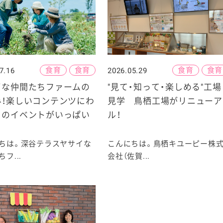
食育
食育
食育
食育
7.16
2026.05.29
イな仲間たちファームの
"見て・知って・楽しめる"工場
み！楽しいコンテンツにわ
見学 鳥栖工場がリニューア
くのイベントがいっぱい
ル！
ちは。深谷テラスヤサイな
こんにちは。鳥栖キユーピー株
フ...
会社（佐賀...