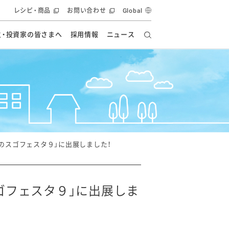
レシピ・商品
お問い合わせ
Global
主・投資家の皆さまへ
採用情報
ニュース
ーズ教室
要
の有効活用・循環
フルーツ ソリューション
食創造研究
ー
健康への貢献
イノベーションストーリー
ナンス
ラス（見学施設）
統合報告書
統合報告書
オフィシャルブログ
報告書
・エンタメ
方針
のスゴフェスタ９」に出展しました！
ーピーグループ
食生活アカデミー
オフィシャルブログ
ィシャルブログ
ゴフェスタ９」に出展しま
・施設用商品